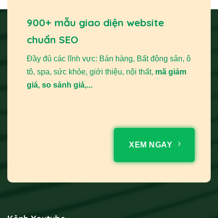
900+ mẫu giao diện website
chuẩn SEO
Đầy đủ các lĩnh vực: Bán hàng, Bất động sản, ô
tô, spa, sức khỏe, giới thiệu, nội thất,
mã giảm
giá, so sánh giá,...
XEM NGAY