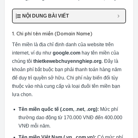
NỘI DUNG BÀI VIẾT
1. Chi phí tên miền (Domain Name)
Tên miền là địa chỉ định danh của website trên
internet, ví dụ như
google.com
hay tên miền của
chúng tôi
thietkewebchuyennghiep.org
. Đây là
khoản phí bắt buộc bạn phải thanh toán hàng năm
để duy trì quyền sở hữu. Chi phí này biến đổi tùy
thuộc vào nhà cung cấp và loại đuôi tên miền bạn
lựa chọn.
Tên miền quốc tế (.com, .net, .org):
Mức phí
thường dao động từ 170.000 VNĐ đến 400.000
VNĐ mỗi năm.
Tên miền Việt Nam (.vn, .com.vn):
Có mức phí