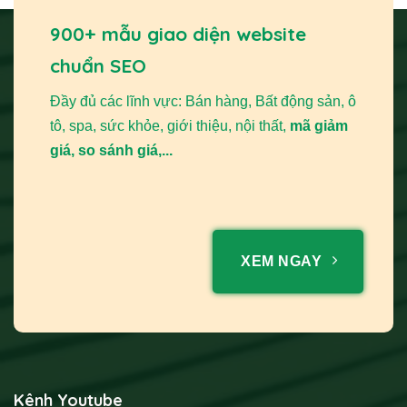
900+ mẫu giao diện website
chuẩn SEO
Đầy đủ các lĩnh vực: Bán hàng, Bất động sản, ô
tô, spa, sức khỏe, giới thiệu, nội thất,
mã giảm
giá, so sánh giá,...
XEM NGAY
Kênh Youtube