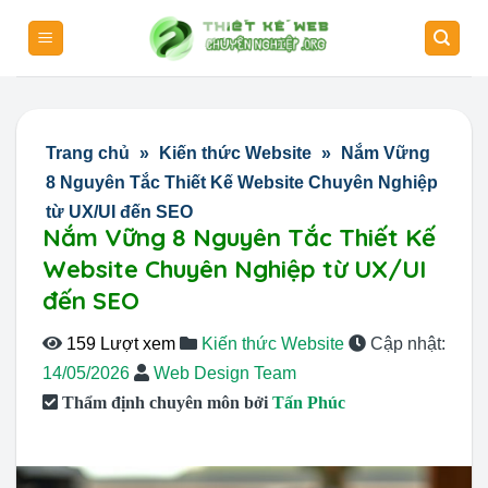
Skip
to
content
Trang chủ
»
Kiến thức Website
»
Nắm Vững
8 Nguyên Tắc Thiết Kế Website Chuyên Nghiệp
từ UX/UI đến SEO
Nắm Vững 8 Nguyên Tắc Thiết Kế
Website Chuyên Nghiệp từ UX/UI
đến SEO
159 Lượt xem
Kiến thức Website
Cập nhật:
14/05/2026
Web Design Team
Thẩm định chuyên môn bởi
Tấn Phúc