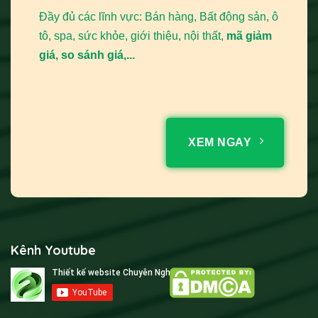
Đầy đủ các lĩnh vực: Bán hàng, Bất động sản, ô
tô, spa, sức khỏe, giới thiệu, nội thất,
mã giảm
giá, so sánh giá,...
XEM NGAY
Kênh Youtube