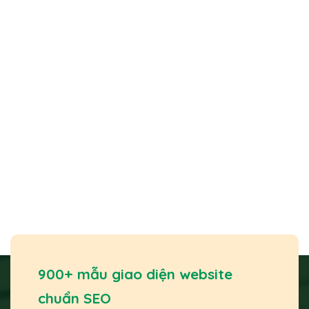
900+ mẫu giao diện website
chuẩn SEO