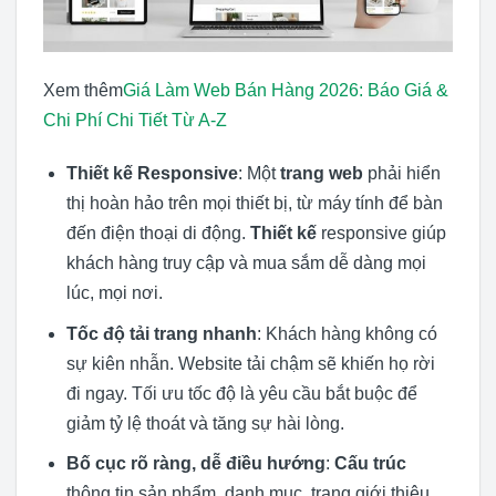
Xem thêm
Giá Làm Web Bán Hàng 2026: Báo Giá &
Chi Phí Chi Tiết Từ A-Z
Thiết kế Responsive
: Một
trang web
phải hiển
thị hoàn hảo trên mọi thiết bị, từ máy tính để bàn
đến điện thoại di động.
Thiết kế
responsive giúp
khách hàng truy cập và mua sắm dễ dàng mọi
lúc, mọi nơi.
Tốc độ tải trang nhanh
: Khách hàng không có
sự kiên nhẫn. Website tải chậm sẽ khiến họ rời
đi ngay. Tối ưu tốc độ là yêu cầu bắt buộc để
giảm tỷ lệ thoát và tăng sự hài lòng.
Bố cục rõ ràng, dễ điều hướng
:
Cấu trúc
thông tin sản phẩm, danh mục, trang giới thiệu,