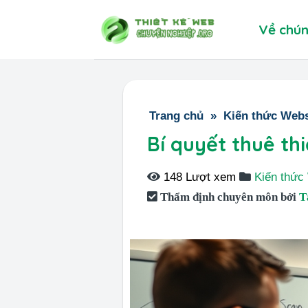
Skip
Về chún
to
content
Trang chủ
»
Kiến thức Webs
Bí quyết thuê th
148 Lượt xem
Kiến thức
Thẩm định chuyên môn bởi
T