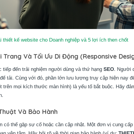
ải thiết kế website cho Doanh nghiệp và 5 lợi ích then chốt
i Trang Và Tối Ưu Di Động (Responsive Desi
c tiếp đến trải nghiệm người dùng và thứ hạng
SEO
. Người 
ể tải. Cùng với đó, phần lớn lưu lượng truy cập hiện nay đến
ốt trên mọi kích thước màn hình) là yếu tố bắt buộc. Hãy đả
n.
 Thuật Và Bảo Hành
n có thể gặp sự cố hoặc cần cập nhật. Một đơn vị cung cấp
bạn yên tâm. Hãy hỏi rõ về thời gian bảo hành (ví dụ:
THIE