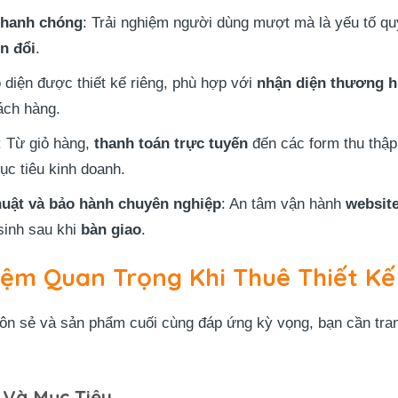
nhanh chóng
: Trải nghiệm người dùng mượt mà là yếu tố qu
ển đổi
.
o diện được thiết kế riêng, phù hợp với
nhận diện thương h
ách hàng.
: Từ giỏ hàng,
thanh toán trực tuyến
đến các form thu thập 
ục tiêu kinh doanh.
huật và bảo hành chuyên nghiệp
: An tâm vận hành
websit
sinh sau khi
bàn giao
.
ệm Quan Trọng Khi Thuê Thiết Kế
suôn sẻ và sản phẩm cuối cùng đáp ứng kỳ vọng, bạn cần tra
 Và Mục Tiêu