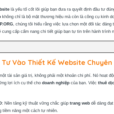
bsite
là yếu tố cốt lõi giúp bạn đưa ra quyết định đầu tư đú
b
không chỉ là bộ mặt thương hiệu mà còn là công cụ kinh 
P.ORG
, chúng tôi hiểu rằng việc lựa chọn một đối tác đáng t
ẽ cung cấp cẩm nang chi tiết giúp bạn tự tin trên hành trình 
 Tư Vào Thiết Kế Website Chuyên
ột tài sản giá trị, không phải một khoản chi phí. Nó hoạt 
ững lợi ích cụ thể cho
doanh nghiệp
của bạn. Việc
thuê dị
O
: Nền tảng kỹ thuật vững chắc giúp
trang web
dễ dàng đạt
g tiềm năng một cách tự nhiên.