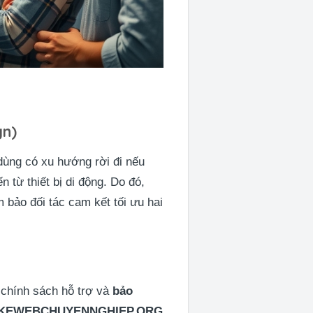
gn)
dùng có xu hướng rời đi nếu
 từ thiết bị di động. Do đó,
m bảo đối tác cam kết tối ưu hai
 chính sách hỗ trợ và
bảo
TKEWEBCHUYENNGHIEP.ORG