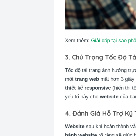
Xem thêm:
Giải đáp tại sao ph
3. Chú Trọng Tốc Độ Tả
Tốc độ tải trang ảnh hưởng trự
một
trang web
mất hơn 3 giây đ
thiết kế responsive
(hiển thị t
yếu tố này cho
website
của bạ
4. Đánh Giá Hỗ Trợ Kỹ
Website
sau khi hoàn thành vẫ
hành website
rõ ràng sẽ giúp 