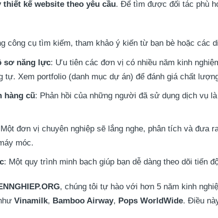
 thiết kế website theo yêu cầu
. Để tìm được đối tác phù h
ng công cụ tìm kiếm, tham khảo ý kiến từ bạn bè hoặc các 
ồ sơ năng lực
: Ưu tiên các đơn vị có nhiều năm kinh nghiệ
ng tự. Xem portfolio (danh mục dự án) để đánh giá chất lượ
h hàng cũ
: Phản hồi của những người đã sử dụng dịch vụ là
 Một đơn vị chuyên nghiệp sẽ lắng nghe, phân tích và đưa ra
 máy móc.
ệc
: Một quy trình minh bạch giúp bạn dễ dàng theo dõi tiến đ
ENNGHIEP.ORG
, chúng tôi tự hào với hơn 5 năm kinh ngh
 như
Vinamilk
,
Bamboo Airway
,
Pops WorldWide
. Điều nà