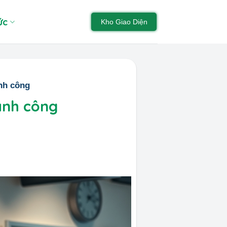
ức
Kho Giao Diện
ành công
ành công