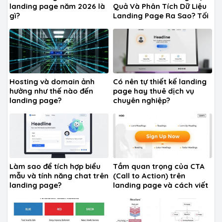
landing page năm 2026 là
Quả Và Phân Tích Dữ Liệu
gì?
Landing Page Ra Sao? Tối
Ưu A-Z
Hosting và domain ảnh
Có nên tự thiết kế landing
hưởng như thế nào đến
page hay thuê dịch vụ
landing page?
chuyên nghiệp?
Làm sao để tích hợp biểu
Tầm quan trọng của CTA
mẫu và tính năng chat trên
(Call to Action) trên
landing page?
landing page và cách viết
CTA hiệu quả?