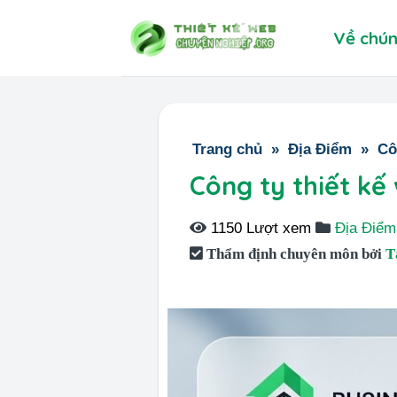
Skip
Về chún
to
content
Trang chủ
»
Địa Điểm
»
Cô
Công ty thiết kế
1150 Lượt xem
Địa Điểm
Thẩm định chuyên môn bởi
T