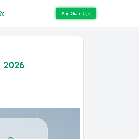
ức
Kho Giao Diện
á 2026