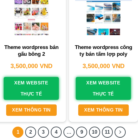
Theme wordpress bán
Theme wordpress công
gấu bông 2
ty bán tấm lợp poly
3,500,000
VND
3,500,000
VND
XEM WEBSITE
XEM WEBSITE
THỰC TẾ
THỰC TẾ
XEM THÔNG TIN
XEM THÔNG TIN
1
2
3
4
…
9
10
11