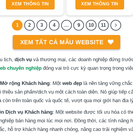
XEM THÔNG TIN
XEM THÔNG TIN
1
2
3
4
…
9
10
11
XEM TẤT CẢ MẪU WEBSITE
u lịch,
dịch vụ
và thương mại, các doanh nghiệp đứng trước
 web chuyên nghiệp
đóng vai trò cực kỳ quan trọng trong việ
 Mở rộng Khách hàng
: Một
web đẹp
là nền tảng vững chắc
i thiệu sản phẩm/dịch vụ một cách toàn diện. Nó giúp tiếp 
à còn trên toàn quốc và quốc tế, vượt qua mọi giới hạn địa 
ện Dịch vụ Khách hàng
: Một website được tối ưu hóa có t
 nghiệp bán hàng mọi lúc mọi nơi. Đồng thời, các tính năng 
mắc, hỗ trợ khách hàng nhanh chóng, nâng cao trải nghiệm và