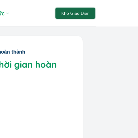
ức
Kho Giao Diện
hoàn thành
hời gian hoàn