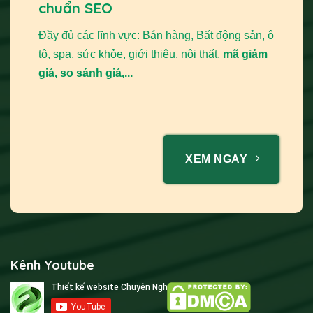
chuẩn SEO
Đầy đủ các lĩnh vực: Bán hàng, Bất động sản, ô
tô, spa, sức khỏe, giới thiệu, nội thất,
mã giảm
giá, so sánh giá,...
XEM NGAY
Kênh Youtube