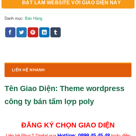
ĐẶT LÀM WEBSITE VỚI GIAO DIỆN NÀY
Danh mục:
Bán Hàng
LIÊN HỆ NHANH
Tên Giao Diện:
Theme wordpress
công ty bán tấm lợp poly
ĐĂNG KÝ CHỌN GIAO DIỆN
Hotline:
0899.45.45.48
Liên hệ PhucT Digital qua
hoặc điền