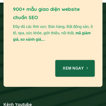
900+ mẫu giao diện website
chuẩn SEO
Đầy đủ các lĩnh vực: Bán hàng, Bất động sản, ô
tô, spa, sức khỏe, giới thiệu, nội thất,
mã giảm
giá, so sánh giá,...
XEM NGAY
Kênh Youtube