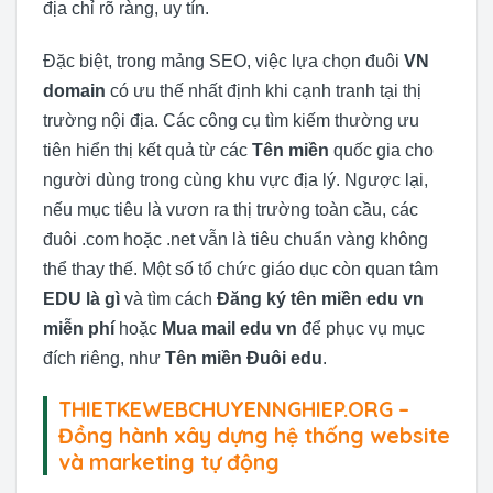
địa chỉ rõ ràng, uy tín.
Đặc biệt, trong mảng SEO, việc lựa chọn đuôi
VN
domain
có ưu thế nhất định khi cạnh tranh tại thị
trường nội địa. Các công cụ tìm kiếm thường ưu
tiên hiển thị kết quả từ các
Tên miền
quốc gia cho
người dùng trong cùng khu vực địa lý. Ngược lại,
nếu mục tiêu là vươn ra thị trường toàn cầu, các
đuôi .com hoặc .net vẫn là tiêu chuẩn vàng không
thể thay thế. Một số tổ chức giáo dục còn quan tâm
EDU là gì
và tìm cách
Đăng ký tên miền edu vn
miễn phí
hoặc
Mua mail edu vn
để phục vụ mục
đích riêng, như
Tên miền Đuôi edu
.
THIETKEWEBCHUYENNGHIEP.ORG –
Đồng hành xây dựng hệ thống website
và marketing tự động