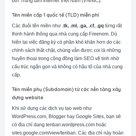
bởi Trung tâm Internet Việt Nam (VNNIC).
Tên miền cấp 1 quốc tế (TLD) miễn phí
Các đuôi tên miền như
.tk, .ml, .ga, .cf, .gq
từng rất
thịnh hành thông qua nhà cung cấp Freenom. Dù
hiện tại việc đăng ký có phần khó khăn hơn do các
chính sách thắt chặt, chúng vẫn được coi là những
huyền thoại trong cộng đồng làm SEO vệ tinh nhờ
cấu trúc ngắn gọn và không có hậu tố của nhà cung
cấp.
Tên miền phụ (Subdomain) từ các nền tảng xây
dựng website
Khi sử dụng các dịch vụ tạo web như
WordPress.com, Blogger hay Google Sites, bạn sẽ
có địa chỉ dạng tenban.wordpress.com hoặc
sites.google.com/view/tenban. Các địa chỉ này hoàn