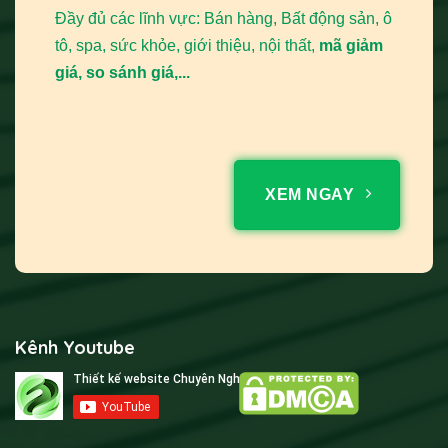
Đầy đủ các lĩnh vực: Bán hàng, Bất động sản, ô
tô, spa, sức khỏe, giới thiệu, nội thất,
mã giảm
giá, so sánh giá,...
XEM NGAY
Kênh Youtube