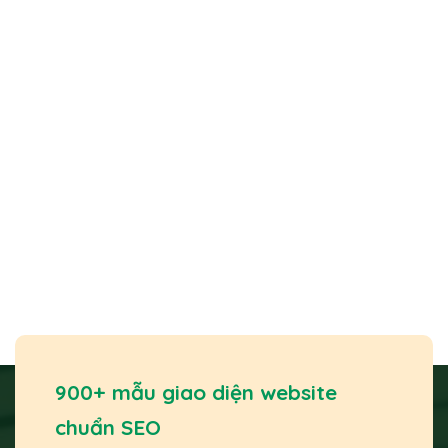
900+ mẫu giao diện website
chuẩn SEO