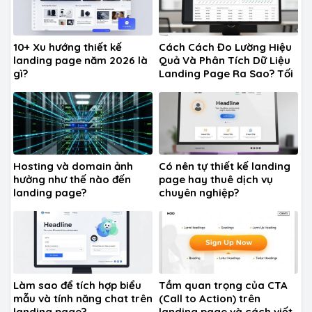
10+ Xu hướng thiết kế
Cách Cách Đo Lường Hiệu
landing page năm 2026 là
Quả Và Phân Tích Dữ Liệu
gì?
Landing Page Ra Sao? Tối
Ưu A-Z
Hosting và domain ảnh
Có nên tự thiết kế landing
hưởng như thế nào đến
page hay thuê dịch vụ
landing page?
chuyên nghiệp?
Làm sao để tích hợp biểu
Tầm quan trọng của CTA
mẫu và tính năng chat trên
(Call to Action) trên
landing page?
landing page và cách viết