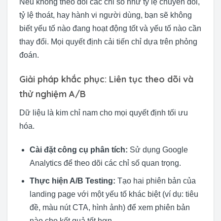
Nếu không theo dõi các chỉ số như tỷ lệ chuyển đổi,
tỷ lệ thoát, hay hành vi người dùng, bạn sẽ không
biết yếu tố nào đang hoạt động tốt và yếu tố nào cần
thay đổi. Mọi quyết định cải tiến chỉ dựa trên phỏng
đoán.
Giải pháp khắc phục: Liên tục theo dõi và
thử nghiệm A/B
Dữ liệu là kim chỉ nam cho mọi quyết định tối ưu
hóa.
Cài đặt công cụ phân tích:
Sử dụng Google
Analytics để theo dõi các chỉ số quan trọng.
Thực hiện A/B Testing:
Tạo hai phiên bản của
landing page với một yếu tố khác biệt (ví dụ: tiêu
đề, màu nút CTA, hình ảnh) để xem phiên bản
nào cho kết quả tốt hơn.