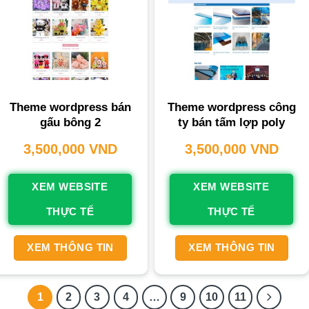
Theme wordpress bán
Theme wordpress công
gấu bông 2
ty bán tấm lợp poly
3,500,000
VND
3,500,000
VND
XEM WEBSITE
XEM WEBSITE
THỰC TẾ
THỰC TẾ
XEM THÔNG TIN
XEM THÔNG TIN
1
2
3
4
…
9
10
11