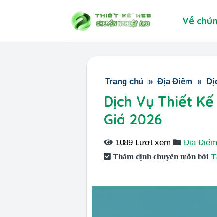
Skip
Về chún
to
content
Trang chủ
»
Địa Điểm
»
Dị
Dịch Vụ Thiết Kế
Giá 2026
1089 Lượt xem
Địa Điể
Thẩm định chuyên môn bởi
T