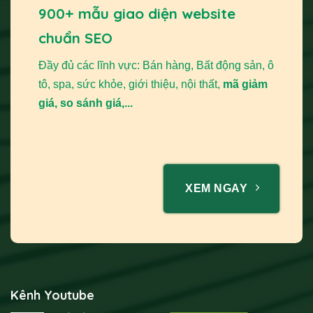
900+ mẫu giao diện website
chuẩn SEO
Đầy đủ các lĩnh vực: Bán hàng, Bất động sản, ô
tô, spa, sức khỏe, giới thiệu, nội thất,
mã giảm
giá, so sánh giá,...
XEM NGAY
Kênh Youtube