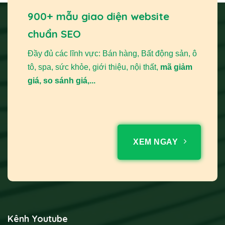
900+ mẫu giao diện website
chuẩn SEO
Đầy đủ các lĩnh vực: Bán hàng, Bất động sản, ô
tô, spa, sức khỏe, giới thiệu, nội thất,
mã giảm
giá, so sánh giá,...
XEM NGAY
Kênh Youtube