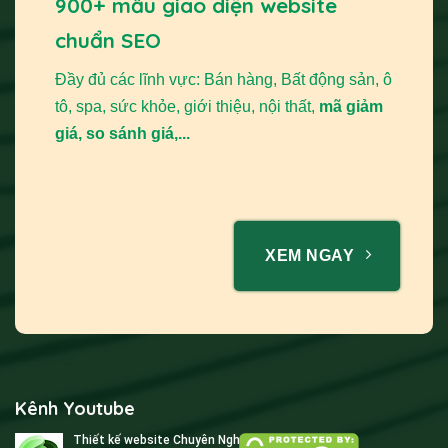
900+ mẫu giao diện website
chuẩn SEO
Đầy đủ các lĩnh vực: Bán hàng, Bất động sản, ô
tô, spa, sức khỏe, giới thiệu, nội thất,
mã giảm
giá, so sánh giá,...
XEM NGAY
Kênh Youtube