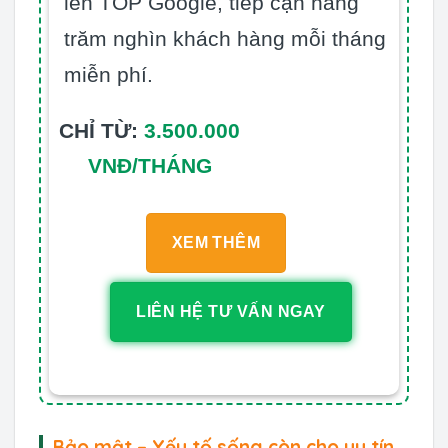
lên TOP Google, tiếp cận hàng
trăm nghìn khách hàng mỗi tháng
miễn phí.
CHỈ TỪ:
3.500.000
VNĐ/THÁNG
XEM THÊM
LIÊN HỆ TƯ VẤN NGAY
Bảo mật – Yếu tố sống còn cho uy tín