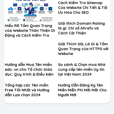
Cách Kiểm Tra Sitemap
Của Website Chi Tiết & Tối
Ưu Hóa Cho SEO
Giải thích Domain Rating
Hiểu Rõ Tầm Quan Trọng
là gì: Chỉ số Ahrefs và
của Website Thân Thiện Di
Cách Cải Thiện
Động và Cách Kiểm Tra
Giải Thích SSL Là Gì & Tầm
Quan Trọng của HTTPS với
Website
Hướng dẫn Mua Tên miền
So sánh & Chọn mua Nhà
edu .vn cho Tổ chức Giáo
cung cấp tên miền Uy tín
dục: Quy trình & Điều kiện
tại Việt Nam 2024
Tổng hợp các Tên miền
Hướng Dẫn Đăng Ký Tên
Free Tốt Nhất và Hướng
Miền Miễn Phí Mãi Mãi Cho
dẫn Lựa chọn 2024
Người Mới