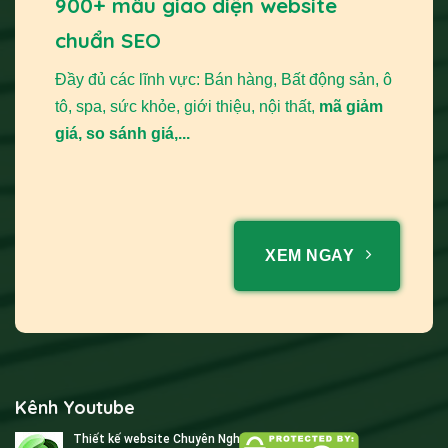
900+ mẫu giao diện website
chuẩn SEO
Đầy đủ các lĩnh vực: Bán hàng, Bất động sản, ô
tô, spa, sức khỏe, giới thiệu, nội thất,
mã giảm
giá, so sánh giá,...
XEM NGAY
Kênh Youtube