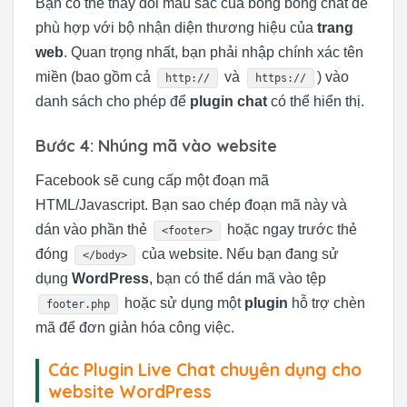
Bạn có thể thay đổi màu sắc của bong bóng chat để
phù hợp với bộ nhận diện thương hiệu của
trang
web
. Quan trọng nhất, bạn phải nhập chính xác tên
miền (bao gồm cả
và
) vào
http://
https://
danh sách cho phép để
plugin chat
có thể hiển thị.
Bước 4: Nhúng mã vào website
Facebook sẽ cung cấp một đoạn mã
HTML/Javascript. Bạn sao chép đoạn mã này và
dán vào phần thẻ
hoặc ngay trước thẻ
<footer>
đóng
của website. Nếu bạn đang sử
</body>
dụng
WordPress
, bạn có thể dán mã vào tệp
hoặc sử dụng một
plugin
hỗ trợ chèn
footer.php
mã để đơn giản hóa công việc.
Các Plugin Live Chat chuyên dụng cho
website WordPress