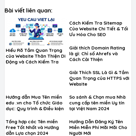
Bài viết liên quan:
Cách Kiểm Tra Sitemap
Của Website Chi Tiết & Tối
Ưu Hóa Cho SEO
Giải thích Domain Rating
Hiểu Rõ Tầm Quan Trọng
là gì: Chỉ số Ahrefs và
của Website Thân Thiện Di
Cách Cải Thiện
Động và Cách Kiểm Tra
Giải Thích SSL Là Gì & Tầm
Quan Trọng của HTTPS với
Website
Hướng dẫn Mua Tên miền
So sánh & Chọn mua Nhà
edu .vn cho Tổ chức Giáo
cung cấp tên miền Uy tín
dục: Quy trình & Điều kiện
tại Việt Nam 2024
Tổng hợp các Tên miền
Hướng Dẫn Đăng Ký Tên
Free Tốt Nhất và Hướng
Miền Miễn Phí Mãi Mãi Cho
dẫn Lựa chọn 2024
Người Mới