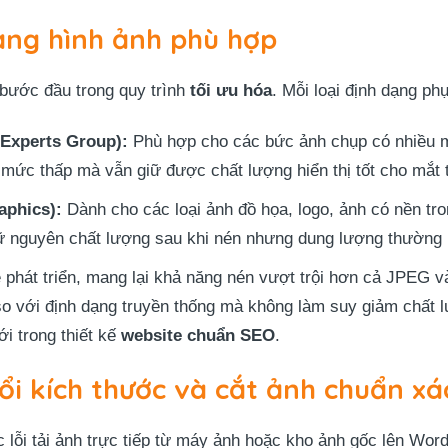
ạng hình ảnh phù hợp
à bước đầu trong quy trình
tối ưu hóa
. Mỗi loại định dạng p
 Experts Group):
Phù hợp cho các bức ảnh chụp có nhiều m
mức thấp mà vẫn giữ được chất lượng hiển thị tốt cho mắt
aphics):
Dành cho các loại ảnh đồ họa, logo, ảnh có nền tr
ữ nguyên chất lượng sau khi nén nhưng dung lượng thường
phát triển, mang lại khả năng nén vượt trội hơn cả JPEG 
so với định dạng truyền thống mà không làm suy giảm chất
ới trong thiết kế
website chuẩn SEO
.
ổi kích thước và cắt ảnh chuẩn xá
c lỗi tải ảnh trực tiếp từ máy ảnh hoặc kho ảnh gốc lên W