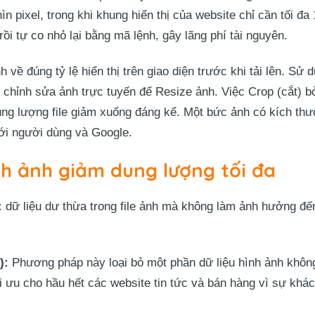
n pixel, trong khi khung hiển thị của website chỉ cần tối đ
 rồi tự co nhỏ lại bằng mã lệnh, gây lãng phí tài nguyên.
 về đúng tỷ lệ hiển thị trên giao diện trước khi tải lên. Sử
chỉnh sửa ảnh trực tuyến để Resize ảnh. Việc Crop (cắt) b
ung lượng file giảm xuống đáng kể. Một bức ảnh có kích th
với người dùng và Google.
nh ảnh giảm dung lượng tối đa
ác dữ liệu dư thừa trong file ảnh mà không làm ảnh hưởng đến
):
Phương pháp này loại bỏ một phần dữ liệu hình ảnh không
i ưu cho hầu hết các website tin tức và bán hàng vì sự khác 