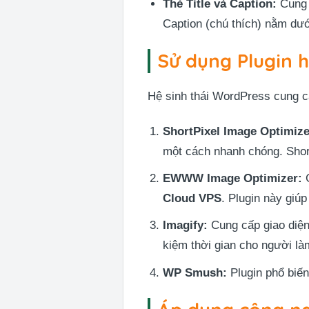
Thẻ Title và Caption:
Cung c
Caption (chú thích) nằm dưới
Sử dụng Plugin h
Hệ sinh thái WordPress cung cấ
ShortPixel Image Optimize
một cách nhanh chóng. Short
EWWW Image Optimizer:
G
Cloud VPS
. Plugin này giú
Imagify:
Cung cấp giao diện 
kiệm thời gian cho người là
WP Smush:
Plugin phổ biến