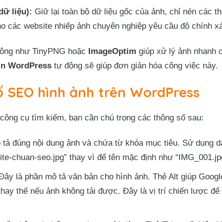
ữ liệu):
Giữ lại toàn bộ dữ liệu gốc của ảnh, chỉ nén các t
o các website nhiếp ảnh chuyên nghiệp yêu cầu độ chính xá
 công như TinyPNG hoặc
ImageOptim
giúp xử lý ảnh nhanh c
in WordPress
tự động sẽ giúp đơn giản hóa công việc này.
tố SEO hình ảnh trên WordPress
 công cụ tìm kiếm, bạn cần chú trọng các thông số sau:
ô tả đúng nội dung ảnh và chứa từ khóa mục tiêu. Sử dụng 
site-chuan-seo.jpg” thay vì để tên mặc định như “IMG_001.jp
ây là phần mô tả văn bản cho hình ảnh. Thẻ Alt giúp Google
thay thế nếu ảnh không tải được. Đây là vị trí chiến lược đ