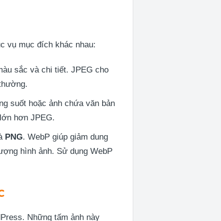
hục vụ mục đích khác nhau:
àu sắc và chi tiết. JPEG cho
 thường.
ong suốt hoặc ảnh chứa văn bản
 lớn hơn JPEG.
và
PNG
. WebP giúp giảm dung
 lượng hình ảnh. Sử dụng WebP
c
ordPress. Những tấm ảnh này