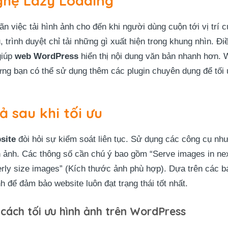
ghệ Lazy Loading
oãn việc tải hình ảnh cho đến khi người dùng cuộn tới vị trí 
, trình duyệt chỉ tải những gì xuất hiện trong khung nhìn. Đ
giúp
web WordPress
hiển thị nội dung văn bản nhanh hơn. 
ưng bạn có thể sử dụng thêm các plugin chuyên dụng để tối
ả sau khi tối ưu
site
đòi hỏi sự kiểm soát liên tục. Sử dụng các công cụ n
h ảnh. Các thông số cần chú ý bao gồm “Serve images in ne
rly size images” (Kích thước ảnh phù hợp). Dựa trên các bá
nh để đảm bảo website luôn đạt trạng thái tốt nhất.
cách tối ưu hình ảnh trên WordPress