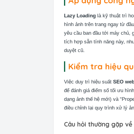
Áp dụng công n
Lazy Loading
là kỹ thuật trì h
hình ảnh trên trang ngay từ đầu
yêu cầu ban đầu tới máy chủ, 
tích hợp sẵn tính năng này, nh
duyệt cũ.
Kiểm tra hiệu qu
Việc duy trì hiệu suất
SEO web
để đánh giá điểm số tối ưu hìn
dạng ảnh thế hệ mới) và “Prope
điều chỉnh lại quy trình xử lý ả
Câu hỏi thường gặp về 