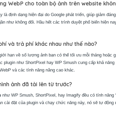
ạng WebP cho toàn bộ ảnh trên website khô
là định dạng hiện đại do Google phát triển, giúp giảm đáng 
n như không đổi. Hầu hết các trình duyệt phổ biến hiện na
phí và trả phí khác nhau như thế nào?
iới hạn về số lượng ảnh bạn có thể tối ưu mỗi tháng hoặc gi
các plugin như ShortPixel hay WP Smush cung cấp khả năng 
i WebP và các tính năng nâng cao khác.
ình ảnh đã tải lên từ trước?
s
như WP Smush, ShortPixel, hay Imagify đều có tính năng “
ần cài đặt của plugin và chạy chức năng này, nó sẽ tự động 