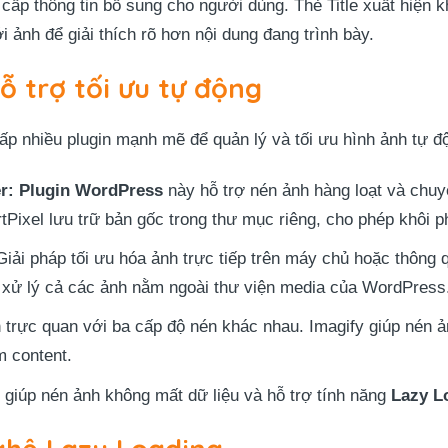
ấp thông tin bổ sung cho người dùng. Thẻ Title xuất hiện kh
 ảnh để giải thích rõ hơn nội dung đang trình bày.
ỗ trợ tối ưu tự động
p nhiều plugin mạnh mẽ để quản lý và tối ưu hình ảnh tự đ
r:
Plugin WordPress
này hỗ trợ nén ảnh hàng loạt và chu
Pixel lưu trữ bản gốc trong thư mục riêng, cho phép khôi ph
iải pháp tối ưu hóa ảnh trực tiếp trên máy chủ hoặc thông
p xử lý cả các ảnh nằm ngoài thư viện media của WordPress
trực quan với ba cấp độ nén khác nhau. Imagify giúp nén ảnh 
m content.
 giúp nén ảnh không mất dữ liệu và hỗ trợ tính năng
Lazy L