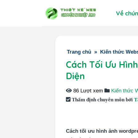
Skip
Về chún
to
content
Trang chủ
»
Kiến thức Webs
Cách Tối Ưu Hìn
Diện
86 Lượt xem
Kiến thức 
Thẩm định chuyên môn bởi
T
Cách tối ưu hình ảnh wordpr