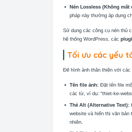
Nén Lossless (Không mất d
pháp này thường áp dụng ch
Sử dụng các công cụ nén thủ
hệ thống WordPress, các
plug
Tối ưu các yếu 
Để hình ảnh thân thiện với các
Tên file ảnh:
Đặt tên file m
các từ, ví dụ: “thiet-ke-web
Thẻ Alt (Alternative Text):
Đ
website và hiển thị văn bản 
nhiên.