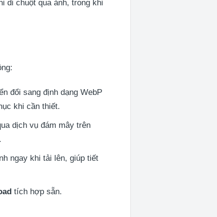
i di chuột qua ảnh, trong khi
ộng:
yển đổi sang định dạng WebP
ục khi cần thiết.
 qua dịch vụ đám mây trên
.
ngay khi tải lên, giúp tiết
oad
tích hợp sẵn.