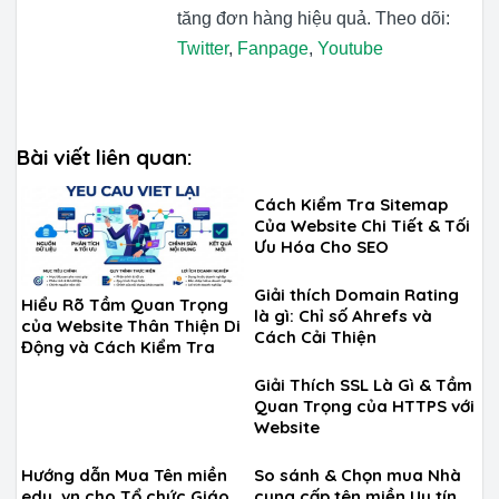
tăng đơn hàng hiệu quả. Theo dõi:
Twitter
,
Fanpage
,
Youtube
Bài viết liên quan:
Cách Kiểm Tra Sitemap
Của Website Chi Tiết & Tối
Ưu Hóa Cho SEO
Giải thích Domain Rating
Hiểu Rõ Tầm Quan Trọng
là gì: Chỉ số Ahrefs và
của Website Thân Thiện Di
Cách Cải Thiện
Động và Cách Kiểm Tra
Giải Thích SSL Là Gì & Tầm
Quan Trọng của HTTPS với
Website
Hướng dẫn Mua Tên miền
So sánh & Chọn mua Nhà
edu .vn cho Tổ chức Giáo
cung cấp tên miền Uy tín