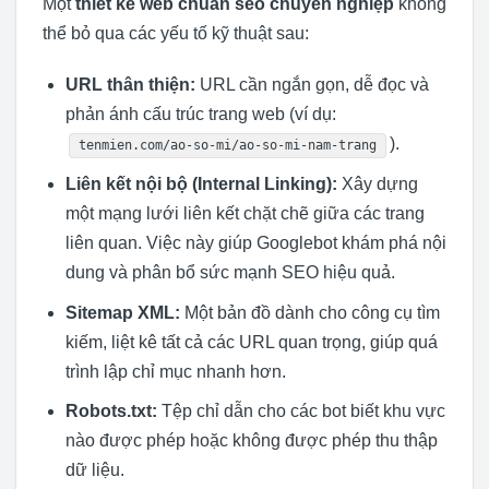
Một
thiết kế web chuẩn seo chuyên nghiệp
không
thể bỏ qua các yếu tố kỹ thuật sau:
URL thân thiện:
URL cần ngắn gọn, dễ đọc và
phản ánh cấu trúc trang web (ví dụ:
).
tenmien.com/ao-so-mi/ao-so-mi-nam-trang
Liên kết nội bộ (Internal Linking):
Xây dựng
một mạng lưới liên kết chặt chẽ giữa các trang
liên quan. Việc này giúp Googlebot khám phá nội
dung và phân bổ sức mạnh SEO hiệu quả.
Sitemap XML:
Một bản đồ dành cho công cụ tìm
kiếm, liệt kê tất cả các URL quan trọng, giúp quá
trình lập chỉ mục nhanh hơn.
Robots.txt:
Tệp chỉ dẫn cho các bot biết khu vực
nào được phép hoặc không được phép thu thập
dữ liệu.