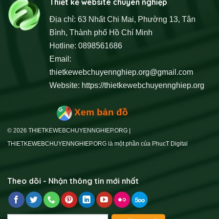
Thiết kế website chuyên nghiệp
Địa chỉ: 63 Nhất Chi Mai, Phường 13, Tân
Bình, Thành phố Hồ Chí Minh
Hotline: 0898561686
Email:
thietkewebchuyennghiep.org@gmail.com
Website:
https://thietkewebchuyennghiep.org
Xem bản đồ
© 2026 THIETKEWEBCHUYENNGHIEP.ORG |
THIETKEWEBCHUYENNGHIEP.ORG là một phần của PhucT Digital
Theo dõi - Nhận thông tin mới nhất