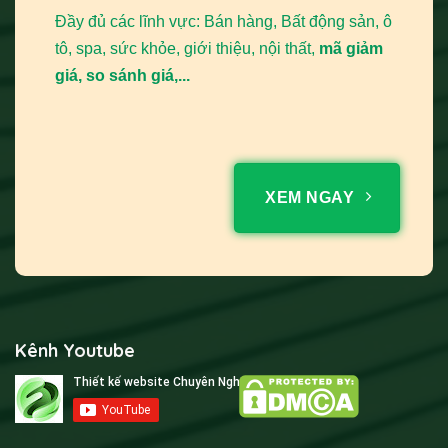
Đầy đủ các lĩnh vực: Bán hàng, Bất động sản, ô
tô, spa, sức khỏe, giới thiệu, nội thất,
mã giảm
giá, so sánh giá,...
XEM NGAY
Kênh Youtube