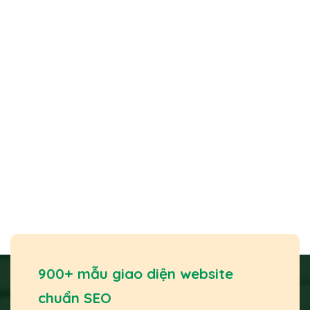
900+ mẫu giao diện website
chuẩn SEO