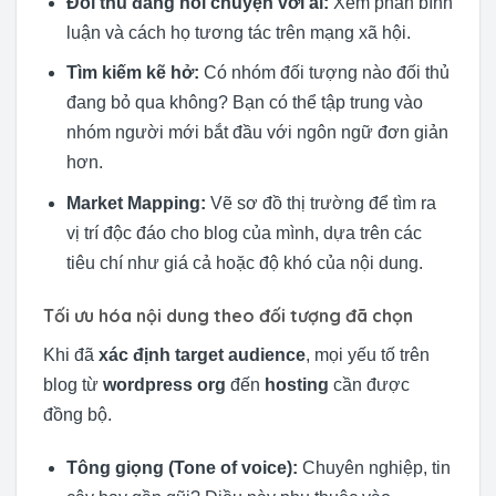
Đối thủ đang nói chuyện với ai:
Xem phần bình
luận và cách họ tương tác trên mạng xã hội.
Tìm kiếm kẽ hở:
Có nhóm đối tượng nào đối thủ
đang bỏ qua không? Bạn có thể tập trung vào
nhóm người mới bắt đầu với ngôn ngữ đơn giản
hơn.
Market Mapping:
Vẽ sơ đồ thị trường để tìm ra
vị trí độc đáo cho blog của mình, dựa trên các
tiêu chí như giá cả hoặc độ khó của nội dung.
Tối ưu hóa nội dung theo đối tượng đã chọn
Khi đã
xác định target audience
, mọi yếu tố trên
blog từ
wordpress org
đến
hosting
cần được
đồng bộ.
Tông giọng (Tone of voice):
Chuyên nghiệp, tin