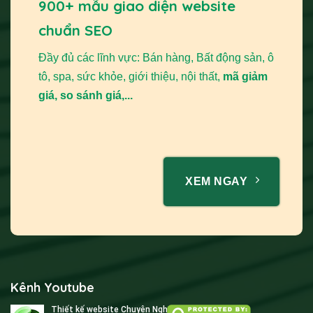
900+ mẫu giao diện website
chuẩn SEO
Đầy đủ các lĩnh vực: Bán hàng, Bất động sản, ô
tô, spa, sức khỏe, giới thiệu, nội thất,
mã giảm
giá, so sánh giá,...
XEM NGAY
Kênh Youtube