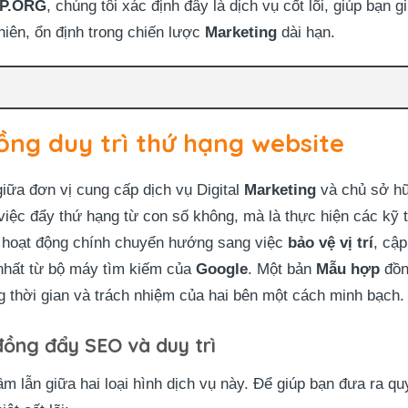
P.ORG
, chúng tôi xác định đây là dịch vụ cốt lõi, giúp bạn g
iên, ổn định trong chiến lược
Marketing
dài hạn.
ồng duy trì thứ hạng website
giữa đơn vị cung cấp dịch vụ Digital
Marketing
và chủ sở h
việc đẩy thứ hạng từ con số không, mà là thực hiện các kỹ 
ác hoạt động chính chuyển hướng sang việc
bảo vệ vị trí
, cập
 nhất từ bộ máy tìm kiếm của
Google
. Một bản
Mẫu hợp
đồn
g thời gian và trách nhiệm của hai bên một cách minh bạch.
đồng đẩy SEO và duy trì
 lẫn giữa hai loại hình dịch vụ này. Để giúp bạn đưa ra quy