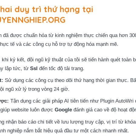
hai duy trì thứ hạng tại
YENNGHIEP.ORG
nh đã được chuẩn hóa từ kinh nghiệm thực chiến qua hơn 300
 thực tế và các công cụ hỗ trợ tự động hóa mạnh mẽ.
khi ký kết, đội ngũ kỹ thuật của tôi sẽ tiến hành quét toàn
y lập tức, từ
Ssl
đến tốc độ tải trang.
t:
Sử dụng các công cụ theo dõi thứ hạng thời gian thực. B
i ngũ xử lý trong vòng 24 giờ.
ược:
Tận dụng các giải pháp AI tiên tiến như Plugin AutoWri
 giúp website luôn được
Google
đánh giá cao về độ hoạt độn
 nhận báo cáo chi tiết về lưu lượng truy cập, vị trí từ khó
anh nghiệp nắm bắt hiệu quả đầu tư một cách nhanh nhất.