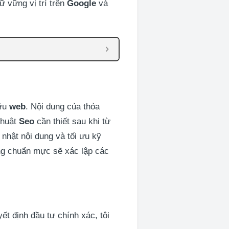
iữ vững vị trí trên
Google
và
ữu
web
. Nội dung của thỏa
thuật
Seo
cần thiết sau khi từ
 nhật nội dung và tối ưu kỹ
g chuẩn mực sẽ xác lập các
ết định đầu tư chính xác, tôi