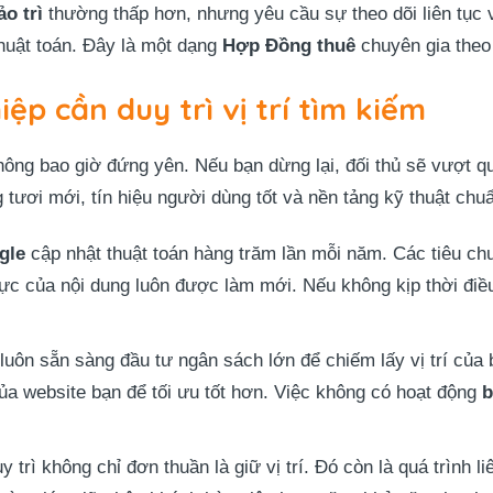
ảo trì
thường thấp hơn, nhưng yêu cầu sự theo dõi liên tục
thuật toán. Đây là một dạng
Hợp Đồng thuê
chuyên gia theo 
ệp cần duy trì vị trí tìm kiếm
ông bao giờ đứng yên. Nếu bạn dừng lại, đối thủ sẽ vượt q
 tươi mới, tín hiệu người dùng tốt và nền tảng kỹ thuật chu
gle
cập nhật thuật toán hàng trăm lần mỗi năm. Các tiêu ch
thực của nội dung luôn được làm mới. Nếu không kịp thời điề
luôn sẵn sàng đầu tư ngân sách lớn để chiếm lấy vị trí của b
ủa website bạn để tối ưu tốt hơn. Việc không có hoạt động
b
 trì không chỉ đơn thuần là giữ vị trí. Đó còn là quá trình li