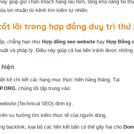
 này giúp giữ chân khách hàng lâu hơn, tăng khả năng họ t
 hóa lợi nhuận từ kênh tìm kiếm tự nhiên.
ốt lõi trong hợp đồng duy trì thứ
ệp, chẳng hạn như
Hợp đồng seo website
hay
Hợp Đồng d
huật và pháp lý. Điều này giúp cả hai bên tránh được những
 hiện
iệt kê chi tiết các hạng mục thực hiện hàng tháng. Tại
P.ORG
, chúng tôi tập trung vào:
website (Technical SEO) định kỳ.
trên xu hướng tìm kiếm thực tế của người dùng.
g backlink, loại bỏ các liên kết bẩn có thể gây hại cho
Dom