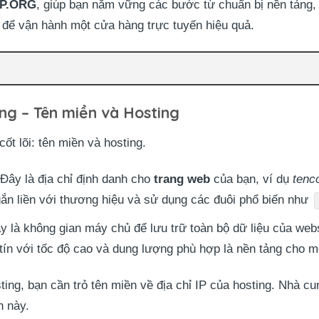
P.ORG
, giúp bạn nắm vững các bước từ chuẩn bị nền tảng, c
 để vận hành một cửa hàng trực tuyến hiệu quả.
ảng – Tên miền và Hosting
cốt lõi: tên miền và hosting.
Đây là địa chỉ định danh cho
trang web
của bạn, ví dụ
tenc
ắn liền với thương hiệu và sử dụng các đuôi phổ biến như
 là không gian máy chủ để lưu trữ toàn bộ dữ liệu của web
tín với tốc độ cao và dung lượng phù hợp là nền tảng cho m
ing, bạn cần trỏ tên miền về địa chỉ IP của hosting. Nhà cun
h này.