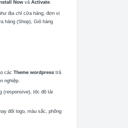
Install Now
và
Activate
.
như địa chỉ cửa hàng, đơn vị
Cửa hàng (Shop), Giỏ hàng
ào các
Theme wordpress
trả
n nghiệp.
g (responsive), tốc độ tải
hay đổi logo, màu sắc, phông