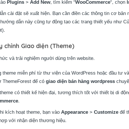
 vào
Plugins
>
Add New
, tìm kiếm “
WooCommerce
“, chọn
ẫn cài đặt sẽ xuất hiện. Bạn cần điền các thông tin cơ bản 
nh hướng dẫn này cũng tự động tạo các trang thiết yếu như 
t).
y chỉnh Giao diện (Theme)
thức và trải nghiệm người dùng trên website.
 theme miễn phí từ thư viện của WordPress hoặc đầu tư v
hư ThemeForest để có
giao diện bán hàng wordpress
chuyê
heme có thiết kế hiện đại, tương thích tốt với thiết bị di độn
mmerce
.
hi kích hoạt theme, bạn vào
Appearance
>
Customize
để t
hợp với nhận diện thương hiệu.