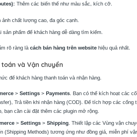
butes):
Thêm các biến thể như màu sắc, kích cỡ.
n ảnh chất lượng cao, đa góc cạnh.
i sản phẩm để khách hàng dễ dàng tìm kiếm.
hẩm rõ ràng là
cách bán hàng trên website
hiệu quả nhất.
h toán và Vận chuyển
thức để khách hàng thanh toán và nhận hàng.
erce
>
Settings
>
Payments
. Bạn có thể kích hoạt các 
fer), Trả tiền khi nhận hàng (COD). Để tích hợp các cổng th
bạn cần cài đặt thêm các plugin mở rộng.
merce
>
Settings
>
Shipping
. Thiết lập các Vùng vận chu
 (Shipping Methods) tương ứng như đồng giá, miễn phí vậ