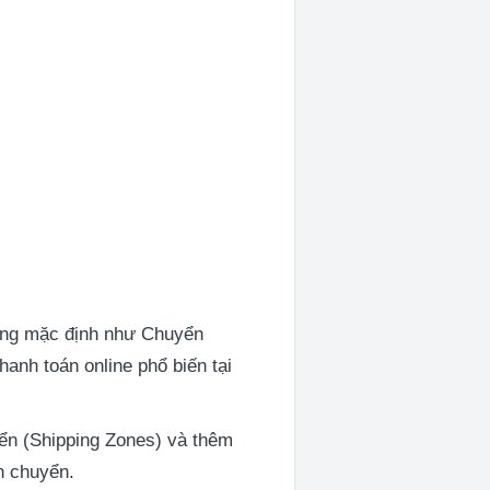
cổng mặc định như Chuyển
anh toán online phổ biến tại
yển (Shipping Zones) và thêm
n chuyển.