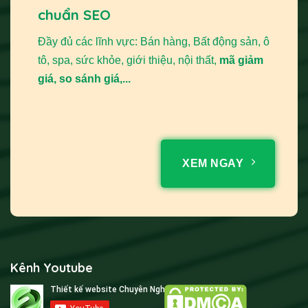
chuẩn SEO
Đầy đủ các lĩnh vực: Bán hàng, Bất động sản, ô
tô, spa, sức khỏe, giới thiệu, nội thất,
mã giảm
giá, so sánh giá,...
XEM NGAY
Kênh Youtube