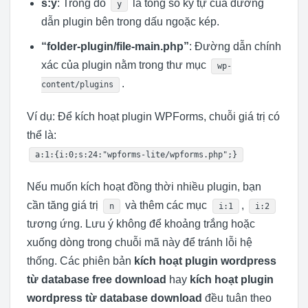
s:y
: Trong đó
là tổng số ký tự của đường
y
dẫn plugin bên trong dấu ngoặc kép.
“folder-plugin/file-main.php”
: Đường dẫn chính
xác của plugin nằm trong thư mục
wp-
.
content/plugins
Ví dụ: Để kích hoạt plugin WPForms, chuỗi giá trị có
thể là:
a:1:{i:0;s:24:"wpforms-lite/wpforms.php";}
Nếu muốn kích hoạt đồng thời nhiều plugin, bạn
cần tăng giá trị
và thêm các mục
,
n
i:1
i:2
tương ứng. Lưu ý không để khoảng trắng hoặc
xuống dòng trong chuỗi mã này để tránh lỗi hệ
thống. Các phiên bản
kích hoạt plugin wordpress
từ database free download
hay
kích hoạt plugin
wordpress từ database download
đều tuân theo