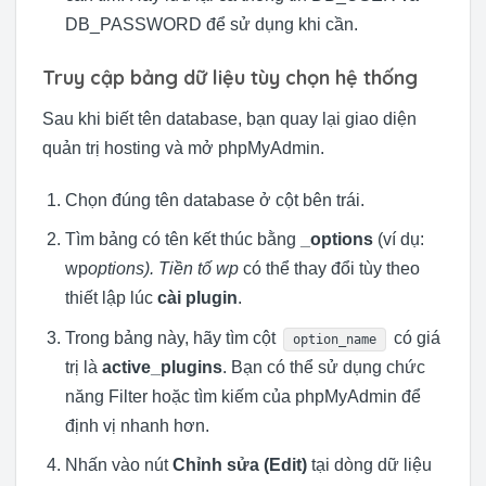
DB_PASSWORD để sử dụng khi cần.
Truy cập bảng dữ liệu tùy chọn hệ thống
Sau khi biết tên database, bạn quay lại giao diện
quản trị hosting và mở phpMyAdmin.
Chọn đúng tên database ở cột bên trái.
Tìm bảng có tên kết thúc bằng
_options
(ví dụ:
wp
options). Tiền tố wp
có thể thay đổi tùy theo
thiết lập lúc
cài plugin
.
Trong bảng này, hãy tìm cột
có giá
option_name
trị là
active_plugins
. Bạn có thể sử dụng chức
năng Filter hoặc tìm kiếm của phpMyAdmin để
định vị nhanh hơn.
Nhấn vào nút
Chỉnh sửa (Edit)
tại dòng dữ liệu