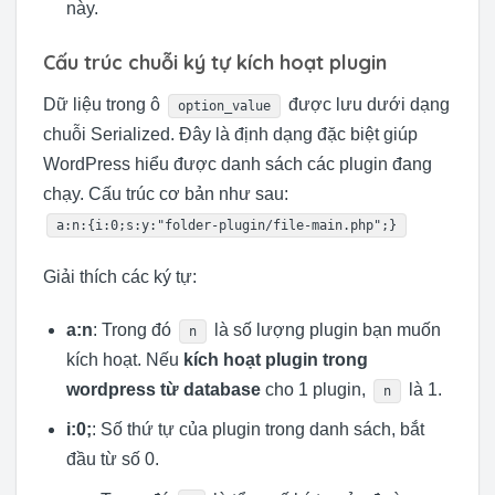
này.
Cấu trúc chuỗi ký tự kích hoạt plugin
Dữ liệu trong ô
được lưu dưới dạng
option_value
chuỗi Serialized. Đây là định dạng đặc biệt giúp
WordPress hiểu được danh sách các plugin đang
chạy. Cấu trúc cơ bản như sau:
a:n:{i:0;s:y:"folder-plugin/file-main.php";}
Giải thích các ký tự:
a:n
: Trong đó
là số lượng plugin bạn muốn
n
kích hoạt. Nếu
kích hoạt plugin trong
wordpress từ database
cho 1 plugin,
là 1.
n
i:0;
: Số thứ tự của plugin trong danh sách, bắt
đầu từ số 0.