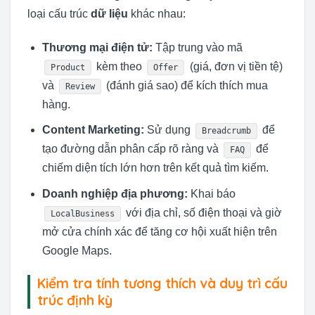
loại cấu trúc
dữ liệu
khác nhau:
Thương mại điện tử:
Tập trung vào mã
kèm theo
(giá, đơn vị tiền tệ)
Product
Offer
và
(đánh giá sao) để kích thích mua
Review
hàng.
Content Marketing:
Sử dụng
để
Breadcrumb
tạo đường dẫn phân cấp rõ ràng và
để
FAQ
chiếm diện tích lớn hơn trên kết quả tìm kiếm.
Doanh nghiệp địa phương:
Khai báo
với địa chỉ, số điện thoại và giờ
LocalBusiness
mở cửa chính xác để tăng cơ hội xuất hiện trên
Google Maps.
Kiểm tra tính tương thích và duy trì cấu
trúc định kỳ