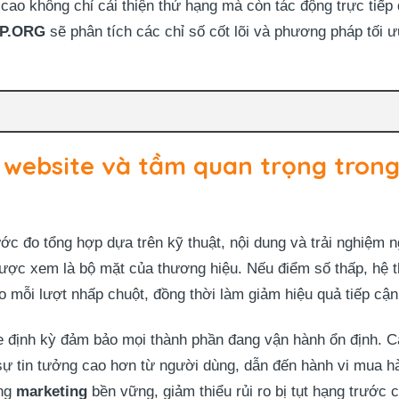
cao không chỉ cải thiện thứ hạng mà còn tác động trực tiếp 
P.ORG
sẽ phân tích các chỉ số cốt lõi và phương pháp tối ưu
 website và tầm quan trọng trong 
ớc đo tổng hợp dựa trên kỹ thuật, nội dung và trải nghiệm 
ược xem là bộ mặt của thương hiệu. Nếu điểm số thấp, hệ 
o mỗi lượt nhấp chuột, đồng thời làm giảm hiệu quả tiếp cậ
e định kỳ đảm bảo mọi thành phần đang vận hành ổn định. 
ự tin tưởng cao hơn từ người dùng, dẫn đến hành vi mua hà
ống
marketing
bền vững, giảm thiểu rủi ro bị tụt hạng trước c