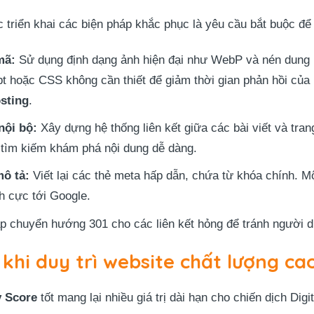
ệc triển khai các biện pháp khắc phục là yêu cầu bắt buộc đ
mã:
Sử dụng định dạng ảnh hiện đại như WebP và nén dung 
t hoặc CSS không cần thiết để giảm thời gian phản hồi của 
sting
.
 nội bộ:
Xây dựng hệ thống liên kết giữa các bài viết và tra
 tìm kiếm khám phá nội dung dễ dàng.
mô tả:
Viết lại các thẻ meta hấp dẫn, chứa từ khóa chính. Một
ch cực tới Google.
ập chuyển hướng 301 cho các liên kết hỏng để tránh người dù
 khi duy trì website chất lượng ca
y Score
tốt mang lại nhiều giá trị dài hạn cho chiến dịch Digi