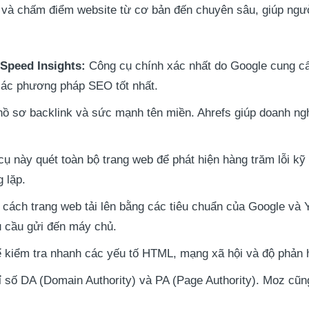
 và chấm điểm website từ cơ bản đến chuyên sâu, giúp người
Speed Insights:
Công cụ chính xác nhất do Google cung cấp.
 các phương pháp SEO tốt nhất.
ồ sơ backlink và sức mạnh tên miền. Ahrefs giúp doanh nghi
ụ này quét toàn bộ trang web để phát hiện hàng trăm lỗi kỹ t
 lặp.
 cách trang web tải lên bằng các tiêu chuẩn của Google và 
u cầu gửi đến máy chủ.
 kiểm tra nhanh các yếu tố HTML, mạng xã hội và độ phản 
ỉ số DA (Domain Authority) và PA (Page Authority). Moz cũn