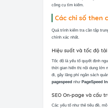
công cụ tìm kiếm.
Các chỉ số then 
Quá trình kiểm tra cần tập tru
chính xác nhất.
Hiệu suất và tốc độ tả
Tốc độ là yếu tố quyết định ng
thời gian hiển thị nội dung lớn
đi, gây lãng phí ngân sách qu
pagespeed
như
PageSpeed In
SEO On-page và cấu trú
Các yếu tố như thẻ tiêu đề, mô