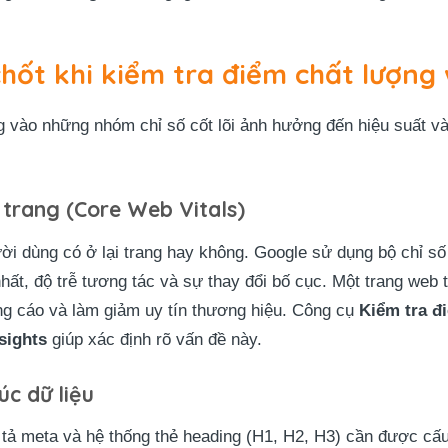
chốt khi kiểm tra điểm chất lượng
ng vào những nhóm chỉ số cốt lõi ảnh hưởng đến hiệu suất và
i trang (Core Web Vitals)
ười dùng có ở lại trang hay không. Google sử dụng bộ chỉ s
 nhất, độ trễ tương tác và sự thay đổi bố cục. Một trang web
ảng cáo và làm giảm uy tín thương hiệu. Công cụ
Kiểm tra đ
sights
giúp xác định rõ vấn đề này.
c dữ liệu
 tả meta và hệ thống thẻ heading (H1, H2, H3) cần được cấu