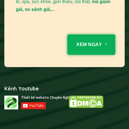
tô, spa, sức khỏe, giới thiệu, nội thất,
mã giảm
giá, so sánh giá,...
XEM NGAY
Kênh Youtube