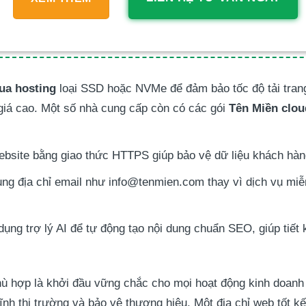
ua hosting
loại SSD hoặc NVMe để đảm bảo tốc độ tải tran
iá cao. Một số nhà cung cấp còn có các gói
Tên Miền clou
bsite bằng giao thức HTTPS giúp bảo vệ dữ liệu khách hà
ng địa chỉ email như info@tenmien.com thay vì dịch vụ miễ
ụng trợ lý AI để tự động tạo nội dung chuẩn SEO, giúp tiết k
ù hợp là khởi đầu vững chắc cho mọi hoạt động kinh doanh
ĩnh thị trường và bảo vệ thương hiệu. Một địa chỉ web tốt k