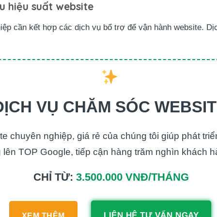
ưu hiệu suất website
iệp cần kết hợp các dịch vụ bổ trợ để vận hành website. D
DỊCH VỤ CHĂM SÓC WEBSI
e chuyên nghiệp, giá rẻ của chúng tôi giúp phát tri
 lên TOP Google, tiếp cận hàng trăm nghìn khách h
CHỈ TỪ:
3.500.000 VNĐ/THÁNG
LIÊN HỆ TƯ VẤN NGAY
XEM THÊM