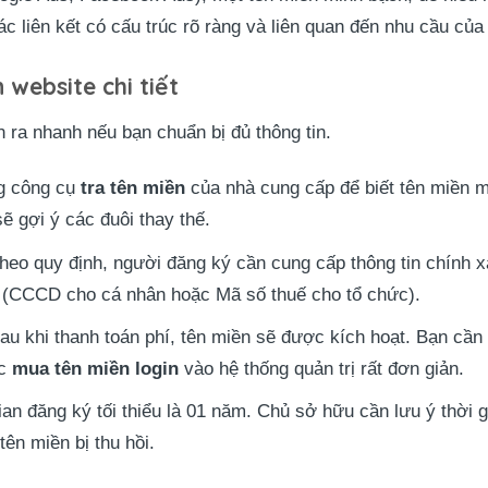
c liên kết có cấu trúc rõ ràng và liên quan đến nhu cầu của
 website chi tiết
n ra nhanh nếu bạn chuẩn bị đủ thông tin.
g công cụ
tra tên miền
của nhà cung cấp để biết tên miền
ẽ gợi ý các đuôi thay thế.
eo quy định, người đăng ký cần cung cấp thông tin chính xá
nh (CCCD cho cá nhân hoặc Mã số thuế cho tổ chức).
au khi thanh toán phí, tên miền sẽ được kích hoạt. Bạn cầ
ệc
mua tên miền login
vào hệ thống quản trị rất đơn giản.
an đăng ký tối thiểu là 01 năm. Chủ sở hữu cần lưu ý thời g
ên miền bị thu hồi.