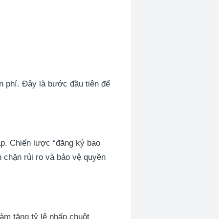
n phí. Đây là bước đầu tiên để
p. Chiến lược “đăng ký bao
n chặn rủi ro và bảo vệ quyền
àm tăng tỷ lệ nhấp chuột