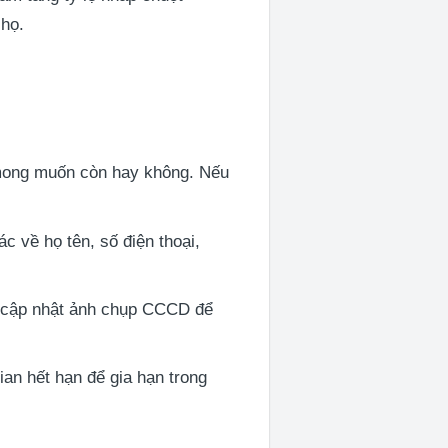
 họ.
 mong muốn còn hay không. Nếu
c về họ tên, số điện thoại,
n cập nhật ảnh chụp CCCD để
ian hết hạn để gia hạn trong