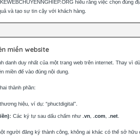
TKEWEBCHUYENNGHIEP.ORG hiểu rằng việc chọn đúng địa ch
quả và tạo sự tin cậy với khách hàng.
ên miền website
ịnh danh duy nhất của một trang web trên internet. Thay vì
ên miền để vào đúng nội dung.
hai thành phần:
hương hiệu, ví dụ: “phuctdigital”.
iền):
Các ký tự sau dấu chấm như
.vn
,
.com
,
.net
.
một người đăng ký thành công, không ai khác có thể sở hữu đ