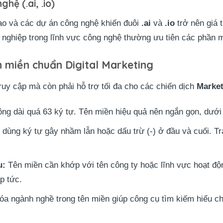
hệ (.ai, .io)
 tạo và các dự án công nghệ khiến đuôi
.ai
và
.io
trở nên giá 
 nghiệp trong lĩnh vực công nghệ thường ưu tiên các phần 
n miền chuẩn Digital Marketing
truy cập mà còn phải hỗ trợ tối đa cho các chiến dịch
Market
g dài quá 63 ký tự. Tên miền hiệu quả nên ngắn gọn, dưới 
dùng ký tự gây nhầm lẫn hoặc dấu trừ (-) ở đầu và cuối. Tr
u:
Tên miền cần khớp với tên công ty hoặc lĩnh vực hoạt độ
p tức.
a ngành nghề trong tên miền giúp công cụ tìm kiếm hiểu chủ