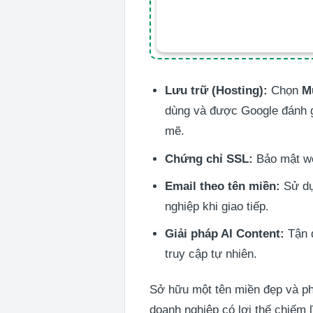
Lưu trữ (Hosting):
Chọn
M
dùng và được Google đánh g
mẽ.
Chứng chỉ SSL:
Bảo mật we
Email theo tên miền:
Sử dụ
nghiệp khi giao tiếp.
Giải pháp AI Content:
Tận d
truy cập tự nhiên.
Sở hữu một tên miền đẹp và ph
doanh nghiệp có lợi thế chiếm l