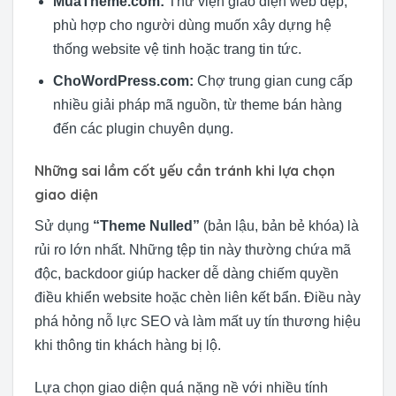
MuaTheme.com:
Thư viện giao diện web đẹp,
phù hợp cho người dùng muốn xây dựng hệ
thống website vệ tinh hoặc trang tin tức.
ChoWordPress.com:
Chợ trung gian cung cấp
nhiều giải pháp mã nguồn, từ theme bán hàng
đến các plugin chuyên dụng.
Những sai lầm cốt yếu cần tránh khi lựa chọn
giao diện
Sử dụng
“Theme Nulled”
(bản lậu, bản bẻ khóa) là
rủi ro lớn nhất. Những tệp tin này thường chứa mã
độc, backdoor giúp hacker dễ dàng chiếm quyền
điều khiển website hoặc chèn liên kết bẩn. Điều này
phá hỏng nỗ lực SEO và làm mất uy tín thương hiệu
khi thông tin khách hàng bị lộ.
Lựa chọn giao diện quá nặng nề với nhiều tính