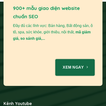
900+ mẫu giao diện website
chuẩn SEO
Đầy đủ các lĩnh vực: Bán hàng, Bất động sản, ô
tô, spa, sức khỏe, giới thiệu, nội thất,
mã giảm
giá, so sánh giá,...
XEM NGAY
Kênh Youtube