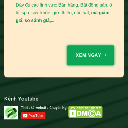
Đầy đủ các lĩnh vực: Bán hàng, Bất động sản, ô
tô, spa, sức khỏe, giới thiệu, nội thất,
mã giảm
giá, so sánh giá,...
XEM NGAY
Kênh Youtube