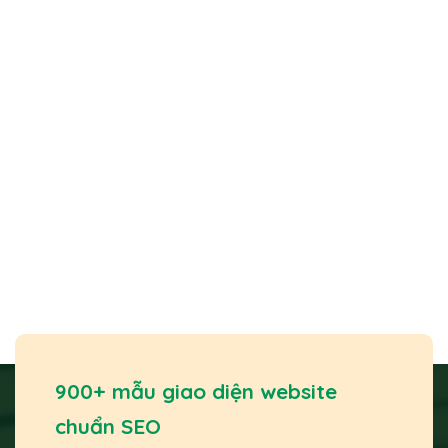
900+ mẫu giao diện website
chuẩn SEO