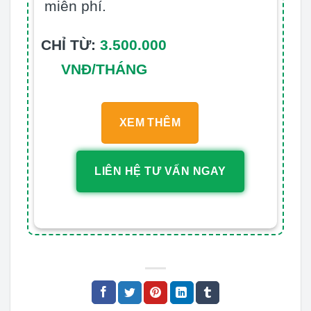
miễn phí.
CHỈ TỪ:
3.500.000
VNĐ/THÁNG
XEM THÊM
LIÊN HỆ TƯ VẤN NGAY