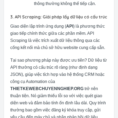
thông thường không thể tiếp cận.
3. API Scraping: Giải pháp lấy dữ liệu có cấu trúc
Giao diện lập trình ứng dụng (
API
) là phương thức
giao tiếp chính thức giữa các phần mềm. API
Scraping là việc trích xuất dữ liệu thông qua các
cổng kết nối mà chủ sở hữu website cung cấp sẵn.
Tại sao phương pháp này được ưu tiên? Dữ liệu từ
API thường có cấu trúc rõ ràng (như định dạng
JSON), giúp việc tích hợp vào hệ thống CRM hoặc
công cụ Automation của
THIETKEWEBCHUYENNGHIEP.ORG
trở nên
thuận tiện. Nó giảm thiểu lỗi so với việc quét giao
diện web và đảm bảo tính ổn định lâu dài. Quy trình
thường bao gồm việc đăng ký khóa truy cập, gửi
yêu cầu đến máy chủ và nhận phản hồi dữ liệu.