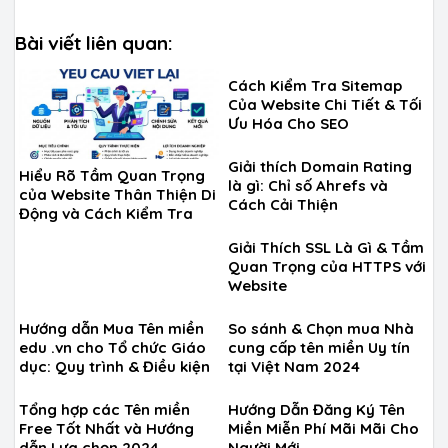
Bài viết liên quan:
Cách Kiểm Tra Sitemap
Của Website Chi Tiết & Tối
Ưu Hóa Cho SEO
Giải thích Domain Rating
Hiểu Rõ Tầm Quan Trọng
là gì: Chỉ số Ahrefs và
của Website Thân Thiện Di
Cách Cải Thiện
Động và Cách Kiểm Tra
Giải Thích SSL Là Gì & Tầm
Quan Trọng của HTTPS với
Website
Hướng dẫn Mua Tên miền
So sánh & Chọn mua Nhà
edu .vn cho Tổ chức Giáo
cung cấp tên miền Uy tín
dục: Quy trình & Điều kiện
tại Việt Nam 2024
Tổng hợp các Tên miền
Hướng Dẫn Đăng Ký Tên
Free Tốt Nhất và Hướng
Miền Miễn Phí Mãi Mãi Cho
dẫn Lựa chọn 2024
Người Mới