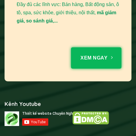
Đầy đủ các lĩnh vực: Bán hàng, Bất động sản, ô
tô, spa, sức khỏe, giới thiệu, nội thất,
mã giảm
giá, so sánh giá,...
XEM NGAY
Kênh Youtube