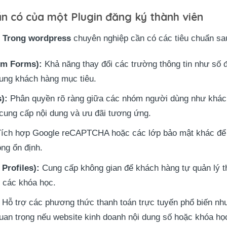
cần có của một Plugin đăng ký thành viên
n Trong wordpress
chuyên nghiệp cần có các tiêu chuẩn sau
om Forms):
Khả năng thay đổi các trường thông tin như số đi
dung khách hàng mục tiêu.
):
Phân quyền rõ ràng giữa các nhóm người dùng như khách 
 cung cấp nội dung và ưu đãi tương ứng.
ích hợp Google reCAPTCHA hoặc các lớp bảo mật khác để n
ng ổn định.
Profiles):
Cung cấp không gian để khách hàng tự quản lý th
h các khóa học.
Hỗ trợ các phương thức thanh toán trực tuyến phổ biến nh
uan trọng nếu website kinh doanh nội dung số hoặc khóa họ