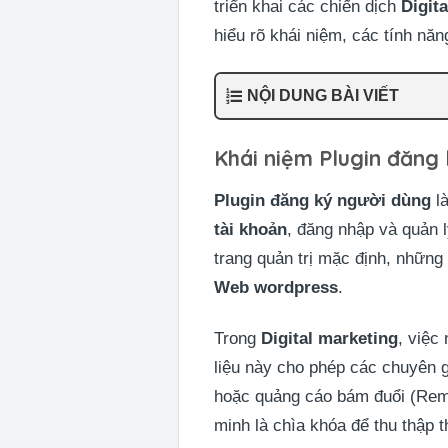
triển khai các chiến dịch
Digit
hiểu rõ khái niệm, các tính năng
NỘI DUNG BÀI VIẾT
Khái niệm Plugin đăng
Plugin đăng ký người dùng
l
tài khoản
, đăng nhập và quản l
trang quản trị mặc định, những
Web wordpress
.
Trong
Digital marketing
, việc
liệu này cho phép các chuyên g
hoặc quảng cáo bám đuổi (Rema
minh là chìa khóa để thu thập th