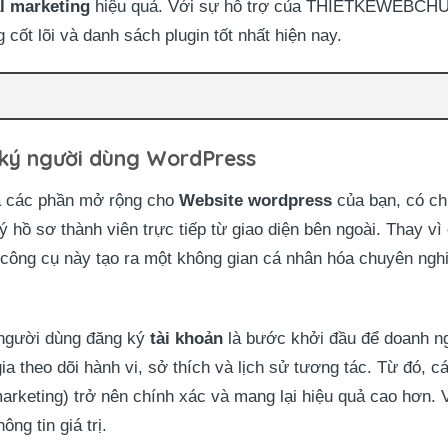
al marketing
hiệu quả. Với sự hỗ trợ của THIETKEWEBC
 cốt lõi và danh sách plugin tốt nhất hiện nay.
 ký người dùng WordPress
à các phần mở rộng cho
Website wordpress
của bạn, có ch
ý hồ sơ thành viên trực tiếp từ giao diện bên ngoài. Thay 
 công cụ này tạo ra một không gian cá nhân hóa chuyên ngh
 người dùng đăng ký
tài khoản
là bước khởi đầu để doanh n
ia theo dõi hành vi, sở thích và lịch sử tương tác. Từ đó, 
rketing) trở nên chính xác và mang lại hiệu quả cao hơn. 
ông tin giá trị.