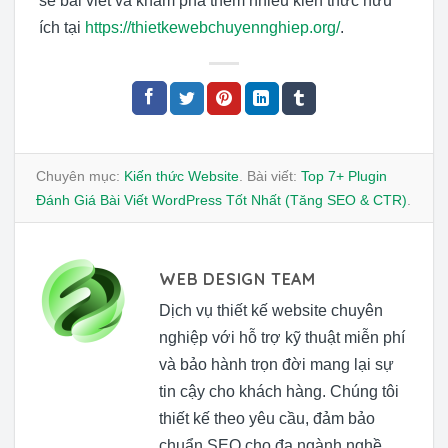
sẻ bài viết và khám phá thêm nhiều kiến thức hữu
ích tại
https://thietkewebchuyennghiep.org/
.
Chuyên mục:
Kiến thức Website
. Bài viết:
Top 7+ Plugin
Đánh Giá Bài Viết WordPress Tốt Nhất (Tăng SEO & CTR)
.
WEB DESIGN TEAM
Dịch vụ thiết kế website chuyên
nghiệp với hỗ trợ kỹ thuật miễn phí
và bảo hành trọn đời mang lại sự
tin cậy cho khách hàng. Chúng tôi
thiết kế theo yêu cầu, đảm bảo
chuẩn SEO cho đa ngành nghề.