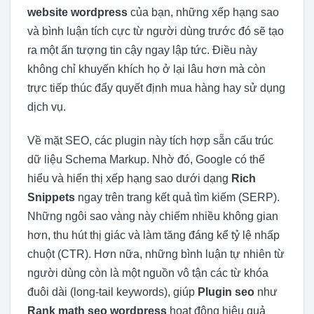
website wordpress
của bạn, những xếp hạng sao
và bình luận tích cực từ người dùng trước đó sẽ tạo
ra một ấn tượng tin cậy ngay lập tức. Điều này
không chỉ khuyến khích họ ở lại lâu hơn mà còn
trực tiếp thúc đẩy quyết định mua hàng hay sử dụng
dịch vụ.
Về mặt SEO, các plugin này tích hợp sẵn cấu trúc
dữ liệu Schema Markup. Nhờ đó, Google có thể
hiểu và hiển thị xếp hạng sao dưới dạng
Rich
Snippets
ngay trên trang kết quả tìm kiếm (SERP).
Những ngôi sao vàng này chiếm nhiều không gian
hơn, thu hút thị giác và làm tăng đáng kể tỷ lệ nhấp
chuột (CTR). Hơn nữa, những bình luận tự nhiên từ
người dùng còn là một nguồn vô tận các từ khóa
đuôi dài (long-tail keywords), giúp
Plugin seo
như
Rank math seo wordpress
hoạt động hiệu quả