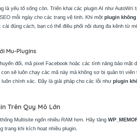
ng là yếu tố sống còn. Triển khai các plugin AI như AutoWri 
 SEO mỗi ngày cho các trang vệ tinh. Khi một
plugin không
cài đúng cách, bạn có thể điều phối nội dung đa kênh từ mộ
i Mu-Plugins
chuyển đổi, mã pixel Facebook hoặc các tính năng bảo mật
e con sẽ luôn chạy các mã này mà không sợ bị quản trị viên 
 luôn chính xác. Đây là giải pháp cho các lỗi như
plugin kh
gin Trên Quy Mô Lớn
 thống Multisite ngốn nhiều RAM hơn. Hãy tăng
WP_MEMOR
g trang khi kích hoạt nhiều plugin.