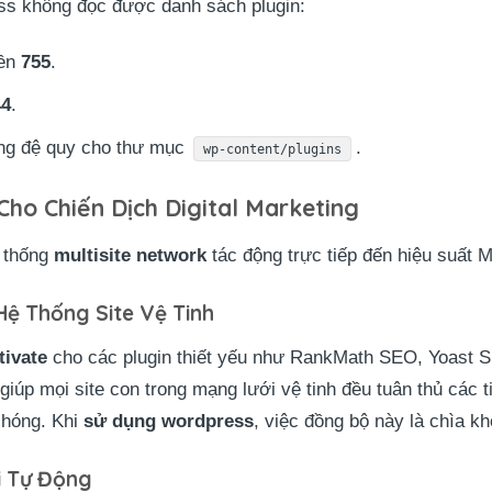
ss không đọc được danh sách plugin:
yền
755
.
44
.
ng đệ quy cho thư mục
.
wp-content/plugins
 Cho Chiến Dịch Digital Marketing
ệ thống
multisite network
tác động trực tiếp đến hiệu suất M
Hệ Thống Site Vệ Tinh
tivate
cho các plugin thiết yếu như RankMath SEO, Yoast S
 giúp mọi site con trong mạng lưới vệ tinh đều tuân thủ các
chóng. Khi
sử dụng wordpress
, việc đồng bộ này là chìa k
i Tự Động