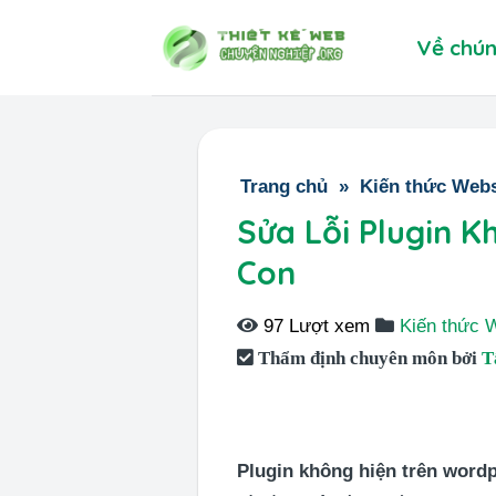
Skip
Về chún
to
content
Trang chủ
»
Kiến thức Webs
Sửa Lỗi Plugin K
Con
97 Lượt xem
Kiến thức 
Thẩm định chuyên môn bởi
T
Plugin không hiện trên wordp