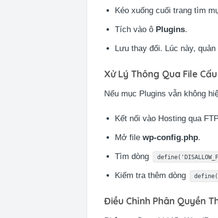
Kéo xuống cuối trang tìm 
Tích vào ô
Plugins
.
Lưu thay đổi. Lúc này, quản 
Xử Lý Thông Qua File Cấu
Nếu mục Plugins vẫn không hiện
Kết nối vào Hosting qua FT
Mở file
wp-config.php
.
Tìm dòng
define('DISALLOW_
Kiểm tra thêm dòng
define
Điều Chỉnh Phân Quyền T