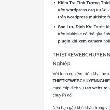
Kiểm Tra Tính Tương Thíc
trên
wordpress org
trước k
trên wordpress multisite f
Sao Lưu Định Kỳ
: Trước kh
trên Multisite có thể gây ả
plugin khi xem camera
ho
THIETKEWEBCHUYENNGH
Nghiệp
Với kinh nghiệm triển khai hơn
THIETKEWEBCHUYENNGHIE
cung cấp dịch vụ
tạo website
chuyển đổi.
Nếu bạn gặp khó khăn trong vi