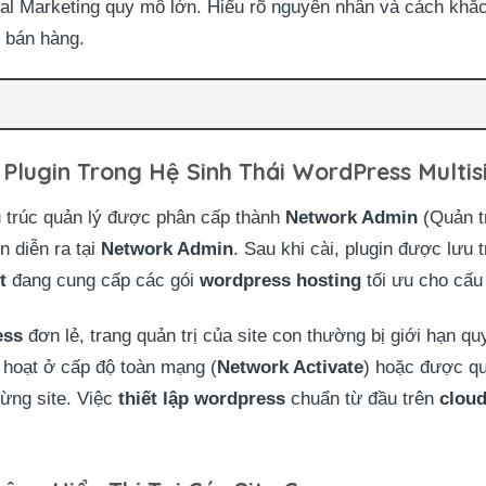
tal Marketing quy mô lớn. Hiểu rõ nguyên nhân và cách khắc 
g bán hàng.
Plugin Trong Hệ Sinh Thái WordPress Multis
u trúc quản lý được phân cấp thành
Network Admin
(Quản t
in diễn ra tại
Network Admin
. Sau khi cài, plugin được lưu
t
đang cung cấp các gói
wordpress hosting
tối ưu cho cấu 
ess
đơn lẻ, trang quản trị của site con thường bị giới hạn qu
h hoạt ở cấp độ toàn mạng (
Network Activate
) hoặc được qu
từng site. Việc
thiết lập wordpress
chuẩn từ đầu trên
cloud