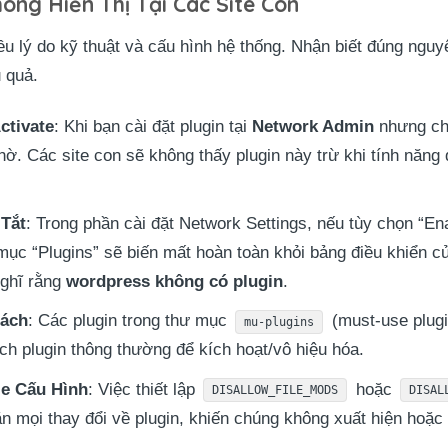
ông Hiển Thị Tại Các Site Con
iều lý do kỹ thuật và cấu hình hệ thống. Nhận biết đúng ngu
 quả.
ctivate
: Khi bạn cài đặt plugin tại
Network Admin
nhưng c
chờ. Các site con sẽ không thấy plugin này trừ khi tính năn
 Tắt
: Trong phần cài đặt Network Settings, nếu tùy chọn “E
ục “Plugins” sẽ biến mất hoàn toàn khỏi bảng điều khiển của
nghĩ rằng
wordpress không có plugin
.
Cách
: Các plugin trong thư mục
(must-use plugi
mu-plugins
ách plugin thông thường để kích hoạt/vô hiệu hóa.
le Cấu Hình
: Việc thiết lập
hoặc
DISALLOW_FILE_MODS
DISAL
 mọi thay đổi về plugin, khiến chúng không xuất hiện hoặc