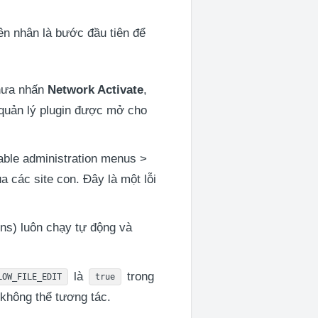
yên nhân là bước đầu tiên để
hưa nhấn
Network Activate
,
g quản lý plugin được mở cho
nable administration menus >
 các site con. Đây là một lỗi
ns) luôn chạy tự động và
là
trong
LOW_FILE_EDIT
true
 không thể tương tác.