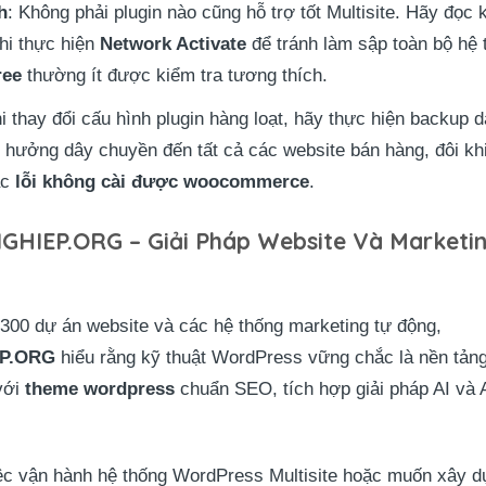
h
: Không phải plugin nào cũng hỗ trợ tốt Multisite. Hãy đọc k
hi thực hiện
Network Activate
để tránh làm sập toàn bộ hệ
ree
thường ít được kiểm tra tương thích.
i thay đổi cấu hình plugin hàng loạt, hãy thực hiện backup 
nh hưởng dây chuyền đến tất cả các website bán hàng, đôi k
ặc
lỗi không cài được woocommerce
.
IEP.ORG – Giải Pháp Website Và Marketin
 300 dự án website và các hệ thống marketing tự động,
P.ORG
hiểu rằng kỹ thuật WordPress vững chắc là nền tảng
với
theme wordpress
chuẩn SEO, tích hợp giải pháp AI và 
ệc vận hành hệ thống WordPress Multisite hoặc muốn xây dự