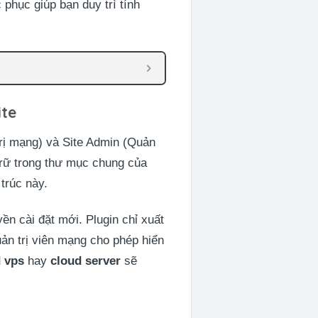
phục giúp bạn duy trì tính
ite
rị mạng) và Site Admin (Quản
 trữ trong thư mục chung của
trúc này.
yền cài đặt mới. Plugin chỉ xuất
ản trị viên mạng cho phép hiển
 vps
hay
cloud server
sẽ