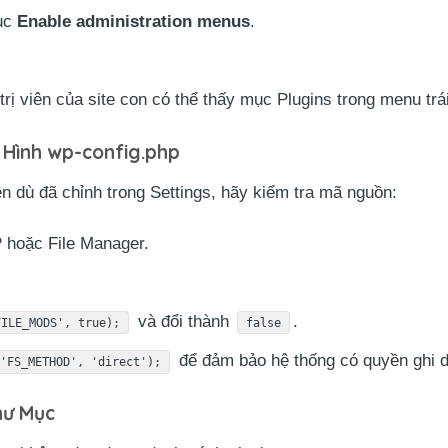
mục
Enable administration menus
.
trị viên của site con có thể thấy mục Plugins trong menu tr
 Hình wp-config.php
 dù đã chỉnh trong Settings, hãy kiểm tra mã nguồn:
P hoặc File Manager.
và đổi thành
.
FILE_MODS', true);
false
để đảm bảo hệ thống có quyền ghi dữ
('FS_METHOD', 'direct');
hư Mục