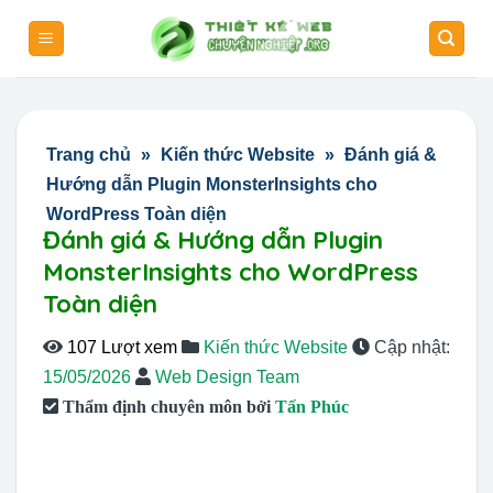
Skip
to
content
Trang chủ
»
Kiến thức Website
»
Đánh giá &
Hướng dẫn Plugin MonsterInsights cho
WordPress Toàn diện
Đánh giá & Hướng dẫn Plugin
MonsterInsights cho WordPress
Toàn diện
107 Lượt xem
Kiến thức Website
Cập nhật:
15/05/2026
Web Design Team
Thẩm định chuyên môn bởi
Tấn Phúc