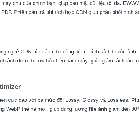
 máy chủ của chính bạn, giúp bảo mật dữ liệu tối đa. EWWW
PDF. Phiên bản trả phí tích hợp CDN giúp phân phối hình 
ng nghệ CDN hình ảnh, tự động điều chỉnh kích thước ảnh p
Hình ảnh được tối ưu hóa trên đám mây, giúp giảm tải hoàn 
timizer
nén cực cao với ba mức độ: Lossy, Glossy và Lossless.
Pl
ạng WebP thế hệ mới, giúp dung lượng
file ảnh
giảm đến 80%