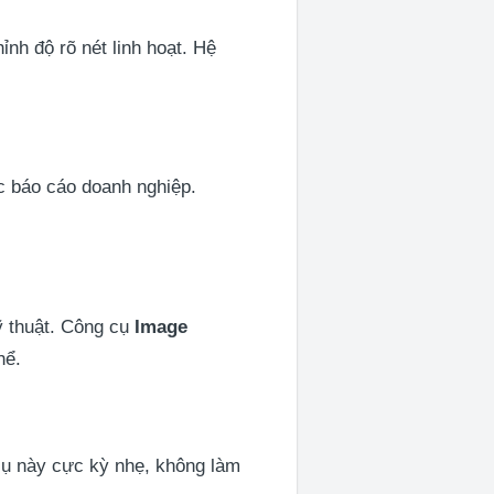
nh độ rõ nét linh hoạt. Hệ
ặc báo cáo doanh nghiệp.
ỹ thuật. Công cụ
Image
hể.
cụ này cực kỳ nhẹ, không làm