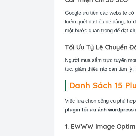
Google ưu tiên các website có t
kiếm quét dữ liệu dễ dàng, từ 
một bước quan trọng để đạt
ch
Tối Ưu Tỷ Lệ Chuyển Đ
Người mua sắm trực tuyến mong
tục, giảm thiểu rào cản tâm lý,
Danh Sách 15 Pl
Việc lựa chọn công cụ phù hợp 
plugin tối ưu ảnh wordpress
1. EWWW Image Optim