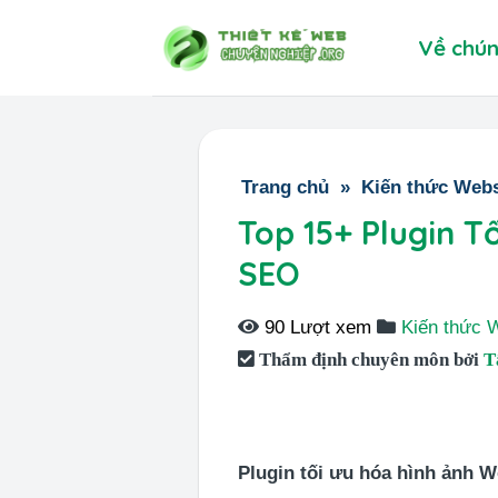
Skip
Về chún
to
content
Trang chủ
»
Kiến thức Webs
Top 15+ Plugin T
SEO
90 Lượt xem
Kiến thức 
Thẩm định chuyên môn bởi
T
Plugin tối ưu hóa hình ảnh 