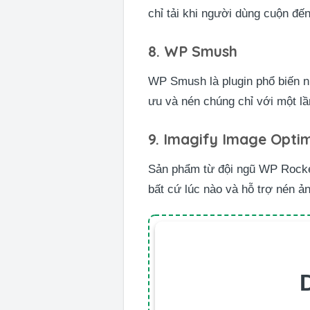
chỉ tải khi người dùng cuộn đến 
8. WP Smush
WP Smush là plugin phổ biến nh
ưu và nén chúng chỉ với một lầ
9. Imagify Image Optim
Sản phẩm từ đội ngũ WP Rocket
bất cứ lúc nào và hỗ trợ nén ả