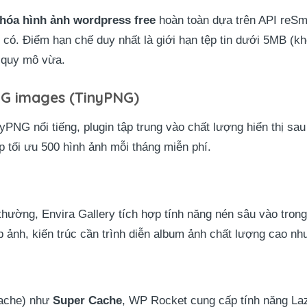
 hóa hình ảnh wordpress free
hoàn toàn dựa trên API reSmu
n có. Điểm hạn chế duy nhất là giới hạn tệp tin dưới 5MB (
 quy mô vừa.
NG images (TinyPNG)
yPNG nổi tiếng, plugin tập trung vào chất lượng hiển thị sa
p tối ưu 500 hình ảnh mỗi tháng miễn phí.
thường, Envira Gallery tích hợp tính năng nén sâu vào trong
 ảnh, kiến trúc cần trình diễn album ảnh chất lượng cao nh
cache) như
Super Cache
, WP Rocket cung cấp tính năng Laz