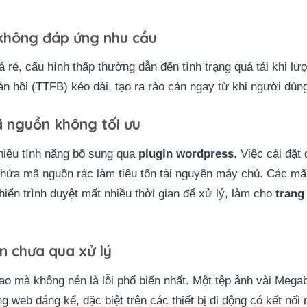
 không đáp ứng nhu cầu
á rẻ, cấu hình thấp thường dẫn đến tình trạng quá tải khi lư
n hồi (TTFB) kéo dài, tạo ra rào cản ngay từ khi người dùng
 nguồn không tối ưu
hiều tính năng bổ sung qua
plugin wordpress
. Việc cài đặ
chứa mã nguồn rác làm tiêu tốn tài nguyên máy chủ. Các mã
iến trình duyệt mất nhiều thời gian để xử lý, làm cho
trang
n chưa qua xử lý
o mà không nén là lỗi phổ biến nhất. Một tệp ảnh vài Megab
ng web đáng kể, đặc biệt trên các thiết bị di động có kết nố