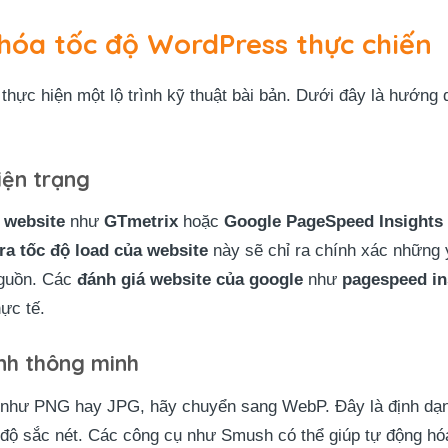
 hóa tốc độ WordPress thực chiến
 thực hiện một lộ trình kỹ thuật bài bản. Dưới đây là hướng
iện trạng
 website
như
GTmetrix
hoặc
Google PageSpeed Insights
ra tốc độ load của website
này sẽ chỉ ra chính xác những y
nguồn. Các
đánh giá website của google
như
pagespeed in
hực tế.
ảnh thông minh
 như PNG hay JPG, hãy chuyển sang WebP. Đây là định dạn
độ sắc nét. Các công cụ như Smush có thể giúp tự động hóa 