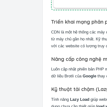
Triển khai mạng phân 
CDN là một hệ thống các máy ch
từ máy chủ gần họ nhất. Kỹ thu
với các website có lượng truy c
Nâng cấp công nghệ m
Luôn cập nhật phiên bản PHP mớ
dữ liệu Brotli của
Google
thay 
Kỹ thuật tải chậm (Laz
Tính năng
Lazy Load
giúp websi
dung chưa cần thiết giúp
load 