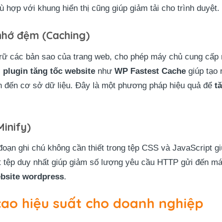
ù hợp với khung hiển thị cũng giúp giảm tải cho trình duyệt.
 nhớ đệm (Caching)
 trữ các bản sao của trang web, cho phép máy chủ cung cấp 
c
plugin tăng tốc website
như
WP Fastest Cache
giúp tạo 
ấn đến cơ sở dữ liệu. Đây là một phương pháp hiệu quả để
t
inify)
đoạn ghi chú không cần thiết trong tệp CSS và JavaScript giú
t tệp duy nhất giúp giảm số lượng yêu cầu HTTP gửi đến má
ebsite wordpress
.
cao hiệu suất cho doanh nghiệp