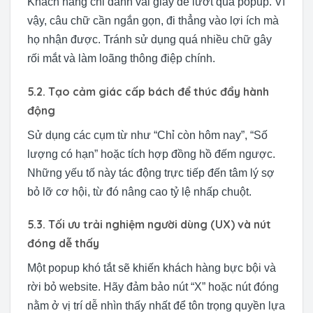
Khách hàng chỉ dành vài giây để lướt qua popup. Vì
vậy, câu chữ cần ngắn gọn, đi thẳng vào lợi ích mà
họ nhận được. Tránh sử dụng quá nhiều chữ gây
rối mắt và làm loãng thông điệp chính.
5.2. Tạo cảm giác cấp bách để thúc đẩy hành
động
Sử dụng các cụm từ như “Chỉ còn hôm nay”, “Số
lượng có hạn” hoặc tích hợp đồng hồ đếm ngược.
Những yếu tố này tác động trực tiếp đến tâm lý sợ
bỏ lỡ cơ hội, từ đó nâng cao tỷ lệ nhấp chuột.
5.3. Tối ưu trải nghiệm người dùng (UX) và nút
đóng dễ thấy
Một popup khó tắt sẽ khiến khách hàng bực bội và
rời bỏ website. Hãy đảm bảo nút “X” hoặc nút đóng
nằm ở vị trí dễ nhìn thấy nhất để tôn trọng quyền lựa