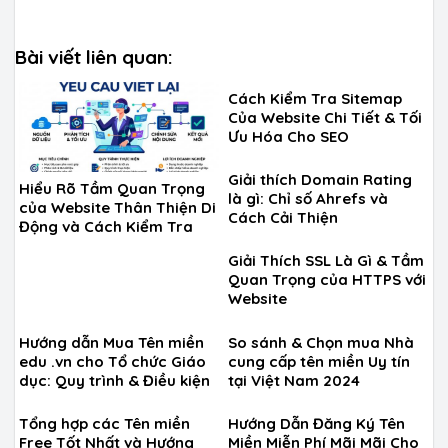
Bài viết liên quan:
Cách Kiểm Tra Sitemap
Của Website Chi Tiết & Tối
Ưu Hóa Cho SEO
Giải thích Domain Rating
Hiểu Rõ Tầm Quan Trọng
là gì: Chỉ số Ahrefs và
của Website Thân Thiện Di
Cách Cải Thiện
Động và Cách Kiểm Tra
Giải Thích SSL Là Gì & Tầm
Quan Trọng của HTTPS với
Website
Hướng dẫn Mua Tên miền
So sánh & Chọn mua Nhà
edu .vn cho Tổ chức Giáo
cung cấp tên miền Uy tín
dục: Quy trình & Điều kiện
tại Việt Nam 2024
Tổng hợp các Tên miền
Hướng Dẫn Đăng Ký Tên
Free Tốt Nhất và Hướng
Miền Miễn Phí Mãi Mãi Cho