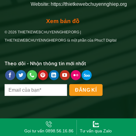
Website:
https://thietkewebchuyennghiep.org
Xem bản đồ
© 2026 THIETKEWEBCHUYENNGHIEP.ORG |
THIETKEWEBCHUYENNGHIEP.ORG là một phần của PhucT Digital
Theo dõi - Nhận thông tin mới nhất
Gọi tư vấn 0898.56.16.86
Tư vấn qua Zalo