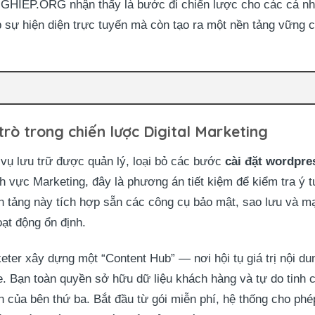
.ORG nhận thấy là bước đi chiến lược cho các cá nhân
p sự hiện diện trực tuyến mà còn tạo ra một nền tảng vững c
rò trong chiến lược Digital Marketing
ụ lưu trữ được quản lý, loại bỏ các bước
cài đặt wordpre
nh vực Marketing, đây là phương án tiết kiệm để kiểm tra ý
n tảng này tích hợp sẵn các công cụ bảo mật, sao lưu và m
ạt động ổn định.
eter xây dựng một “Content Hub” — nơi hội tụ giá trị nội d
. Bạn toàn quyền sở hữu dữ liệu khách hàng và tự do tinh c
án của bên thứ ba. Bắt đầu từ gói miễn phí, hệ thống cho ph