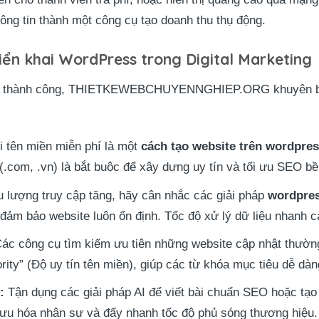
ông tin thành một công cụ tạo doanh thu thụ động.
riển khai WordPress trong Digital Marketing
 và thành công, THIETKEWEBCHUYENNGHIEP.ORG khuyên bạ
i tên miền miễn phí là một
cách tạo website trên wordpres
(.com, .vn) là bắt buộc để xây dựng uy tín và tối ưu SEO b
u lượng truy cập tăng, hãy cân nhắc các giải pháp
wordpres
ảm bảo website luôn ổn định. Tốc độ xử lý dữ liệu nhanh cả
ác công cụ tìm kiếm ưu tiên những website cập nhật thườn
rity” (Độ uy tín tên miền), giúp các từ khóa mục tiêu dễ dà
:
Tận dụng các giải pháp AI để viết bài chuẩn SEO hoặc tạo 
 ưu hóa nhân sự và đẩy nhanh tốc độ phủ sóng thương hiệu.