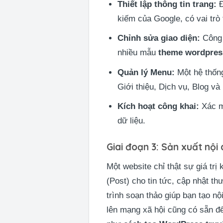
Thiết lập thông tin trang:
Đ
kiếm của Google, có vai trò
Chỉnh sửa giao diện:
Công 
nhiều mẫu
theme wordpres
Quản lý Menu:
Một hệ thống
Giới thiệu, Dịch vụ, Blog và 
Kích hoạt công khai:
Xác mi
dữ liệu.
Giai đoạn 3: Sản xuất nộ
Một website chỉ thật sự giá trị
(Post) cho tin tức, cập nhật th
trình soạn thảo giúp bạn tạo nộ
lên mạng xã hội cũng có sẵn đ