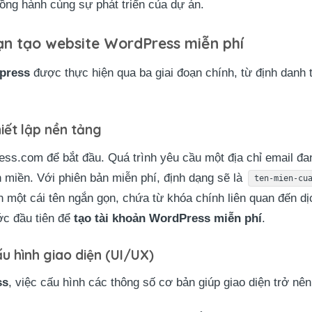
ồng hành cùng sự phát triển của dự án.
ạn tạo website WordPress miễn phí
press
được thực hiện qua ba giai đoạn chính, từ định danh 
hiết lập nền tảng
ess.com để bắt đầu. Quá trình yêu cầu một địa chỉ email đ
n miền. Với phiên bản miễn phí, định dạng sẽ là
ten-mien-cu
 một cái tên ngắn gọn, chứa từ khóa chính liên quan đến d
ớc đầu tiên để
tạo tài khoản WordPress miễn phí
.
ấu hình giao diện (UI/UX)
ss
, việc cấu hình các thông số cơ bản giúp giao diện trở nê