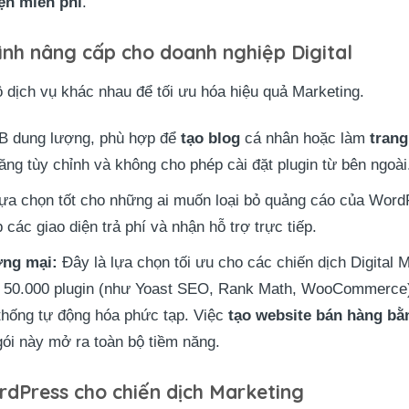
ện miễn phí
.
rình nâng cấp cho doanh nghiệp Digital
 dịch vụ khác nhau để tối ưu hóa hiệu quả Marketing.
 dung lượng, phù hợp để
tạo blog
cá nhân hoặc làm
trang
ăng tùy chỉnh và không cho phép cài đặt plugin từ bên ngoài
ựa chọn tốt cho những ai muốn loại bỏ quảng cáo của Word
 các giao diện trả phí và nhận hỗ trợ trực tiếp.
ơng mại:
Đây là lựa chọn tối ưu cho các chiến dịch Digital
 50.000 plugin (như Yoast SEO, Rank Math, WooCommerce)
hống tự động hóa phức tạp. Việc
tạo website bán hàng b
gói này mở ra toàn bộ tiềm năng.
rdPress cho chiến dịch Marketing