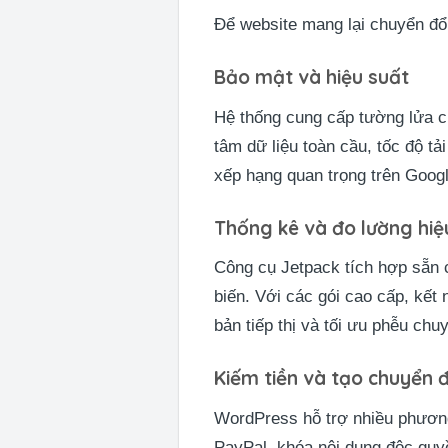
Để website mang lại chuyển đổi
Bảo mật và hiệu suất
Hệ thống cung cấp tường lửa c
tâm dữ liệu toàn cầu, tốc độ tả
xếp hạng quan trọng trên Googl
Thống kê và đo lường hiệ
Công cụ Jetpack tích hợp sẵn c
biến. Với các gói cao cấp, kết 
bản tiếp thị và tối ưu phễu chuy
Kiếm tiền và tạo chuyển đ
WordPress hỗ trợ nhiều phương 
PayPal, khóa nội dung độc quy