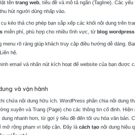
ặt tên
trang web
, tiêu đề và mô tả ngắn (Tagline). Các yếu 
 thu hút người dùng nhấp vào.
cụ kéo thả cho phép bạn sắp xếp các khối nội dung trên tr
s
miễn phí, phù hợp cho nhiều lĩnh vực, từ
blog wordpress
 menu rõ ràng giúp khách truy cập điều hướng dễ dàng. Bạ
Liên hệ.
nh email và nhấn nút kích hoạt để website của bạn được c
i dung và vận hành
 khi chứa nội dung hữu ích. WordPress phân chia nội dung thà
ường xuyên và Trang (Page) cho các thông tin cố định. Hiện n
i dung nhanh hơn, từ gợi ý tiêu đề đến tối ưu hóa văn bản. 
ể mở rộng phạm vi tiếp cận. Đây là
cách tạo
nội dung hiệu q