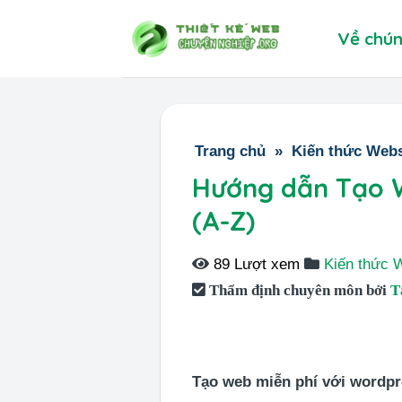
Skip
Về chún
to
content
Trang chủ
»
Kiến thức Webs
Hướng dẫn Tạo W
(A-Z)
89 Lượt xem
Kiến thức 
Thẩm định chuyên môn bởi
T
Tạo web miễn phí với wordp