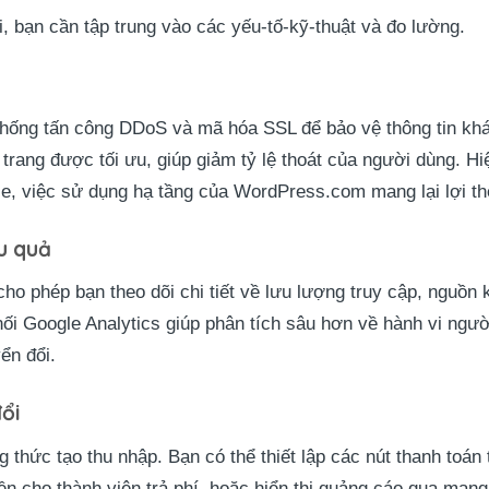
, bạn cần tập trung vào các yếu-tố-kỹ-thuật và đo lường.
hống tấn công DDoS và mã hóa SSL để bảo vệ thông tin khá
i trang được tối ưu, giúp giảm tỷ lệ thoát của người dùng. Hi
e, việc sử dụng hạ tầng của WordPress.com mang lại lợi th
u quả
ho phép bạn theo dõi chi tiết về lưu lượng truy cập, nguồn 
nối Google Analytics giúp phân tích sâu hơn về hành vi ngườ
ển đổi.
ổi
thức tạo thu nhập. Bạn có thể thiết lập các nút thanh toán 
ền cho thành viên trả phí, hoặc hiển thị quảng cáo qua mạn