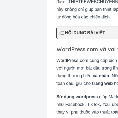
được THIETKEWEBCHUYENNGHIEP
này không chỉ giúp bạn thiết lậ
tự động hóa các chiến dịch.
NỘI DUNG BÀI VIẾT
WordPress.com và vai t
WordPress.com cung cấp dịch v
với người mới bắt đầu trong lĩ
dựng thương hiệu
cá nhân
. Nề
toàn cầu, giữ cho
trang web
ho
Sử dụng wordpress
giúp Mark
như Facebook, TikTok, YouTube
thay vì phụ thuộc vào thuật to