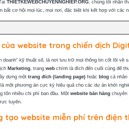
Tại
THIETKEWEBCHUYENNGHIEP.ORG
, chúng tôi nhận th
 bắt cơ hội mọi lúc, mọi nơi, đặc biệt khi kết hợp với các
của website trong chiến dịch Digi
n doanh” kỹ thuật số, là nơi lưu trữ mọi thông tin cốt lõi về 
dịch
Marketing
, trang
web
chính là đích đến cuối cùng để thu
 xây dựng một
trang đích (landing page)
hoặc
blog
cá nhân n
n là một phương án cực kỳ hiệu quả cho các dự án khởi ngh
 tốn nhiều chi phí ban đầu. Một
website bán hàng
chuyên 
rực tuyến.
 tạo website miễn phí trên điện t