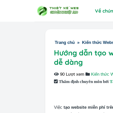
Skip
Về chún
to
content
Trang chủ
»
Kiến thức Webs
Hướng dẫn tạo we
dễ dàng
90 Lượt xem
Kiến thức 
Thẩm định chuyên môn bởi
T
Việc
tạo website miễn phí trê