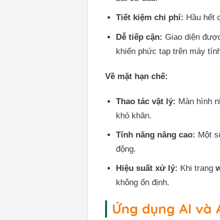
Tiết kiệm chi phí:
Hầu hết c
Dễ tiếp cận:
Giao diện được
khiển phức tạp trên máy tín
Về mặt hạn chế:
Thao tác vật lý:
Màn hình nh
khó khăn.
Tính năng nâng cao:
Một số
động.
Hiệu suất xử lý:
Khi trang
không ổn định.
Ứng dụng AI và 