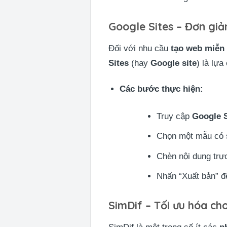
Google Sites – Đơn giả
Đối với nhu cầu
tạo web miễn 
Sites
(hay
Google site
) là lự
Các bước thực hiện:
Truy cập
Google S
Chọn một mẫu có s
Chèn nội dung trự
Nhấn “Xuất bản” đ
SimDif – Tối ưu hóa ch