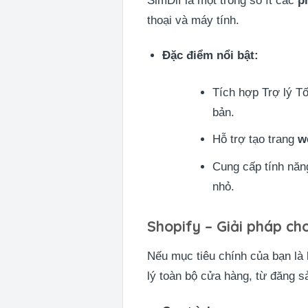
SimDif là một trong số ít các
p
thoại và máy tính.
Đặc điểm nổi bật:
Tích hợp Trợ lý Tố
bản.
Hỗ trợ tạo trang
w
Cung cấp tính năn
nhỏ.
Shopify – Giải pháp ch
Nếu mục tiêu chính của bạn là
lý toàn bộ cửa hàng, từ đăng 