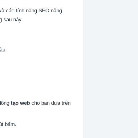
 và các tính năng SEO nâng
g sau này.
ầu.
 động
tạo web
cho bạn dựa trên
út bấm.