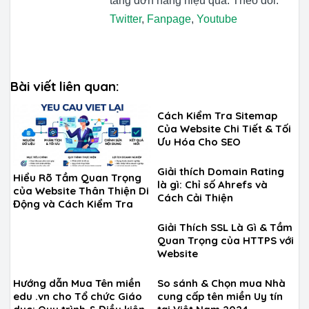
tăng đơn hàng hiệu quả. Theo dõi:
Twitter
,
Fanpage
,
Youtube
Bài viết liên quan:
Cách Kiểm Tra Sitemap
Của Website Chi Tiết & Tối
Ưu Hóa Cho SEO
Giải thích Domain Rating
Hiểu Rõ Tầm Quan Trọng
là gì: Chỉ số Ahrefs và
của Website Thân Thiện Di
Cách Cải Thiện
Động và Cách Kiểm Tra
Giải Thích SSL Là Gì & Tầm
Quan Trọng của HTTPS với
Website
Hướng dẫn Mua Tên miền
So sánh & Chọn mua Nhà
edu .vn cho Tổ chức Giáo
cung cấp tên miền Uy tín