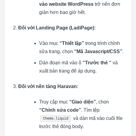
vào website
WordPress
trở nên đơn
giản hơn bao giờ hết.
Đối với Landing Page (LadiPage):
Vào mục
“Thiết lập”
trong trình chỉnh
sửa trang, chọn
“Mã Javascript/CSS”
.
Dán đoạn mã vào ô
“Trước thẻ “
và
xuất bản trang để áp dụng.
Đối với nền tảng Haravan:
Truy cập mục
“Giao diện”
, chọn
“Chỉnh sửa code”
. Tìm tệp
và dán mã vào cuối file
theme.liquid
trước thẻ đóng body.