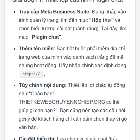
Truy cập Meta Business Suite:
Đăng nhập vào
trình quản lý trang, tìm đến mục
“Hộp thư”
và
chọn biểu tượng cài đặt (bánh răng). Tại đây, tìm
mục
“Plugin chat”
.
Thêm tên miền:
Bạn bắt buộc phải thêm địa chỉ
trang web của mình vào danh sách trắng để mã
nhúng hoạt động. Hãy nhập chính xác định dạng
.
https://
Tùy chỉnh nội dung:
Thiết lập lời chào tự động
như “Chào bạn!
THIETKEWEBCHUYENNGHIEP.ORG có thể
giúp gì cho bạn?”. Bạn cũng nên tạo các câu hỏi
gợi ý để khách hàng chỉ cần bấm chọn thay vì gõ
văn bản.
Cài đặt hiển thị:
Lựa chọn vị trí nút chat (trái