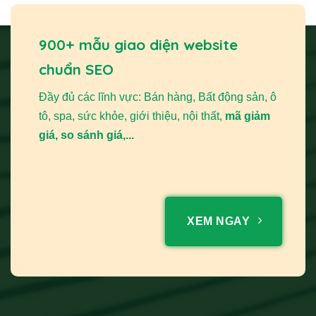
900+ mẫu giao diện website
chuẩn SEO
Đầy đủ các lĩnh vực: Bán hàng, Bất động sản, ô
tô, spa, sức khỏe, giới thiệu, nội thất,
mã giảm
giá, so sánh giá,...
XEM NGAY