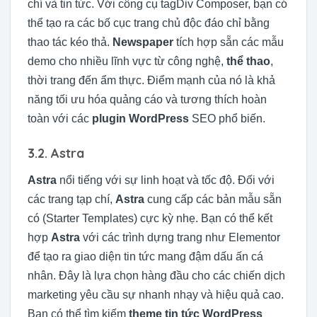
chí và tin tức. Với công cụ tagDiv Composer, bạn có
thể tạo ra các bố cục trang chủ độc đáo chỉ bằng
thao tác kéo thả.
Newspaper
tích hợp sẵn các mẫu
demo cho nhiều lĩnh vực từ công nghệ,
thể thao
,
thời trang đến ẩm thực. Điểm mạnh của nó là khả
năng tối ưu hóa quảng cáo và tương thích hoàn
toàn với các
plugin WordPress
SEO phổ biến.
3.2. Astra
Astra
nổi tiếng với sự linh hoạt và tốc độ. Đối với
các trang tạp chí,
Astra
cung cấp các bản mẫu sẵn
có (Starter Templates) cực kỳ nhẹ. Bạn có thể kết
hợp
Astra
với các trình dựng trang như Elementor
để tạo ra giao diện tin tức mang đậm dấu ấn cá
nhân. Đây là lựa chọn hàng đầu cho các chiến dịch
marketing yêu cầu sự nhanh nhạy và hiệu quả cao.
Bạn có thể tìm kiếm
theme tin tức WordPress