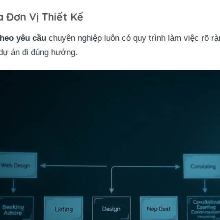
a Đơn Vị Thiết Kế
theo yêu cầu
chuyên nghiệp luôn có quy trình làm việc rõ rà
dự án đi đúng hướng.