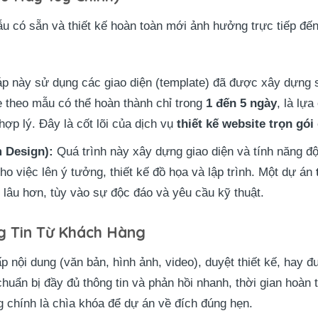
 có sẵn và thiết kế hoàn toàn mới ảnh hưởng trực tiếp đến 
p này sử dụng các giao diện (template) đã được xây dựng sẵ
te theo mẫu có thể hoàn thành chỉ trong
1 đến 5 ngày
, là lự
hợp lý. Đây là cốt lõi của dịch vụ
thiết kế website trọn gói 
m Design):
Quá trình này xây dựng giao diện và tính năng đ
cho việc lên ý tưởng, thiết kế đồ họa và lập trình. Một dự án
lâu hơn, tùy vào sự độc đáo và yêu cầu kỹ thuật.
g Tin Từ Khách Hàng
 nội dung (văn bản, hình ảnh, video), duyệt thiết kế, hay đ
 chuẩn bị đầy đủ thông tin và phản hồi nhanh, thời gian hoàn
 chính là chìa khóa để dự án về đích đúng hẹn.