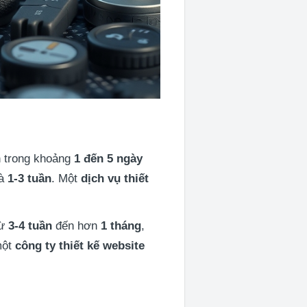
 trong khoảng
1 đến 5 ngày
là
1-3 tuần
. Một
dịch vụ thiết
từ
3-4 tuần
đến hơn
1 tháng
,
một
công ty thiết kế website