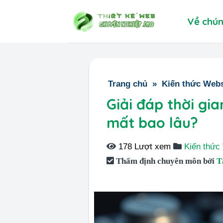
Skip
Về chún
to
content
Trang chủ
»
Kiến thức Webs
Giải đáp thời g
mất bao lâu?
178 Lượt xem
Kiến thức
Thẩm định chuyên môn bởi
T