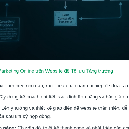
arketing Online trên Website để Tối ưu Tăng trưởng
u:
Tìm hiểu nhu cầu, mục tiêu của doanh nghiệp để đưa ra g
ây dựng kế hoạch chi tiết, xác định tính năng và báo giá cụ 
:
Lên ý tưởng và thiết kế giao diện để website thân thiện, d
ần
sau khi ký hợp đồng.
nh năng:
Chuyển đổi thiết kế thành code và phát triển các c